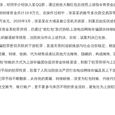
紧张，经同学介绍加入某QQ群，通过抢收大额红包后按照上游指令将资金
助转移资金共计19.8万元。在操作过程中，张某某的账号多次因交易异
万余元。2025年3月，张某某在大埔县被公安机关抓获，到案后如实供述犯
金系犯罪所得，仍通过“抢红包”形式协助上游电信网络诈骗团伙转移
及积极退赃等情形，法院依法作出上述判决。目前，该案判决已生效。
犯罪密切关联的下游犯罪，直接关系到追赃挽损与社会治安稳定。根据
窝藏、转移、收购、代为销售或者以其他方法掩饰、隐瞒的，构成掩饰、
红包”转账的方式为上游诈骗团伙提供资金转移渠道，割裂了犯罪所得与上
型手段的犯罪性质，彰显了人民法院依法严厉打击电信网络诈骗及其上下
手段不断翻新，从传统的窝藏、转移赃物，演变为红包转账、代收代
社交账号、银行账户，更不要参与来历不明的资金流转，避免沦为上游犯罪