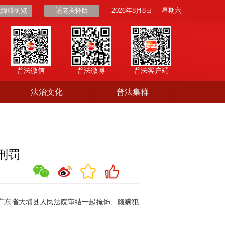
无障碍浏览
适老关怀版
2026年8月8日
星期六
普法微信
普法微博
普法客户端
法治文化
普法集群
刑罚
广东省大埔县人民法院审结一起掩饰、隐瞒犯