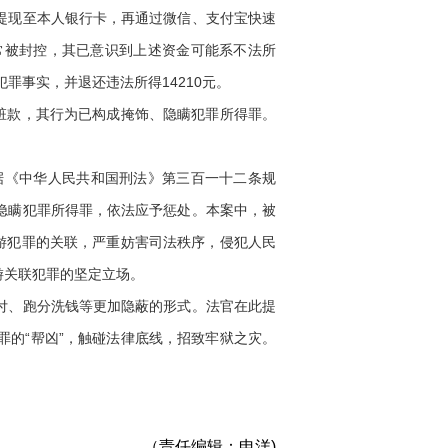
提现至本人银行卡，再通过微信、支付宝快速
常被封控，其已意识到上述资金可能系不法所
罪事实，并退还违法所得14210元。
赃款，其行为已构成掩饰、隐瞒犯罪所得罪。
《中华人民共和国刑法》第三百一十二条规
隐瞒犯罪所得罪，依法应予惩处。本案中，被
游犯罪的关联，严重妨害司法秩序，侵犯人民
游关联犯罪的坚定立场。
付、跑分洗钱等更加隐蔽的形式。法官在此提
的“帮凶”，触碰法律底线，招致牢狱之灾。
（责任编辑：申洋)