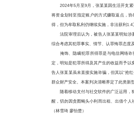
2024年5月至9月，张某某因生活开支
将资金划转至指定账户的方式赚取返点，协
得，但为牟取私利仍继续实施，非法获利1.4
法院审理后认为，被告人张某某明知涉案资
综合考虑其犯罪事实、情节、认罪悔罪态度
掩饰、隐瞒犯罪所得罪是与电信网络诈骗
定，明知是犯罪所得及其产生的收益而予以
告人张某某虽未直接实施诈骗，但其以“抢
群众财产安全。本案判决清晰界定了此类新
随着移动支付与社交软件的广泛运用，犯罪
醒，切勿因贪图蝇头小利而出租、出借个人
（林雪琦 廖怡楚）