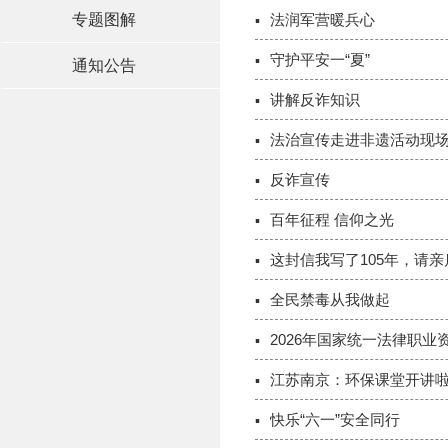
专题图解
法润军营暖兵心
守护平安一“夏”
通知公告
讲解反诈知识
法治宣传走进非遗活动现
反诈宣传
百年征程 信仰之光
这封信我写了105年，请亲
全民禁毒从我做起
2026年国家统一法律职
江苏南京：环保课堂开讲
快乐“六一”安全同行