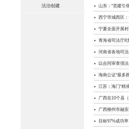
法治创建
山东：“党建引
西宁市城西区：
宁夏全面开展村
青海省司法厅8
河南省各地司法
以合同审查强法
海南公证“最多
江苏：海门“精
广西在10个县
广西柳州市融安
目标97%成功