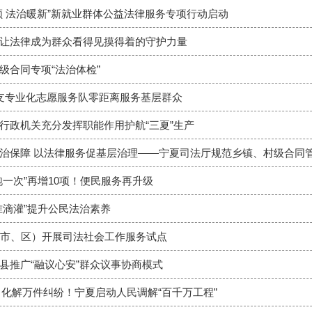
领 法治暖新”新就业群体公益法律服务专项行动启动
让法律成为群众看得见摸得着的守护力量
级合同专项“法治体检”
支专业化志愿服务队零距离服务基层群众
行政机关充分发挥职能作用护航“三夏”生产
治保障 以法律服务促基层治理——宁夏司法厅规范乡镇、村级合同
跑一次”再增10项！便民服务再升级
准滴灌”提升公民法治素养
（市、区）开展司法社会工作服务试点
县推广“融议心安”群众议事协商模式
率 化解万件纠纷！宁夏启动人民调解“百千万工程”