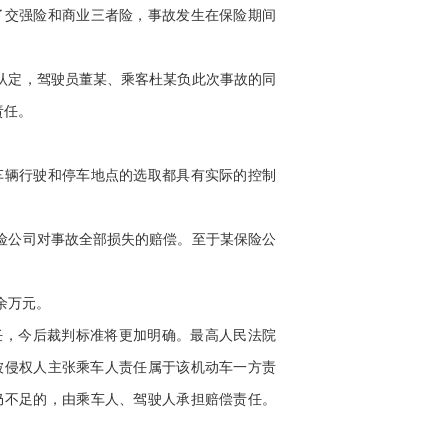
交强险和商业三者险，事故发生在保险期间
认定，驾驶员董某、乘客杜某负此次事故的同
责任。
辆行驶和停车地点的选取都具有实际的控制
险公司对事故全部损失的赔偿。至于某保险公
余万元。
任，今后裁判标准将更加明确。最高人民法院
当被侵权人主张乘车人责任属于该机动车一方责
仍不足的，由乘车人、驾驶人承担赔偿责任。