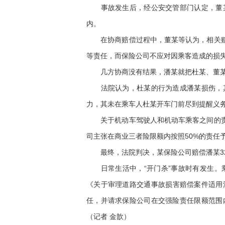
事故发生后，经公安交管部门认定，董某
内。
在协商赔偿过程中，董某等认为，相关赔偿
等责任，而保险公司不应对因乘客造成的损失
几方协商没有结果，潘某就把杜某、董某及
法院认为，杜某的行为造成潘某损伤，其
力，其未在乘车人杜某开车门前尽到提醒义
关于机动车驾驶人和机动车乘客之间的责任
司主张在商业三者险限额内按照50%的责任
最终，法院判决，某保险公司赔偿潘某32
日常生活中，“开门杀”事故时有发生。乘
《关于审理道路交通事故损害赔偿案件适用法
任，并请求保险公司在交强险责任限额范围
（记者 金歆）