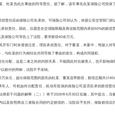
、杜某负此次事故的同等责任。据了解，该车事先在某保险公司投保了
责任应由保险公司先承担。可保险公司却认为，依据公安交管部门的
承担责任。因此，仅愿意在交强险限额及商业险范围内承担50%的赔偿
保险公司等告上了法院，要求赔偿40余万元。
开车门时未谨慎注意，理应承担责任。对于董某，本案中，驾驶人对车
务，与杜某的行为相结合共同导致了事故的发生，构成共同侵权。
分配，这是二者之间的内部关系，不能因此对抗被害人，也不影响保
予以赔付的辩称，法院不予采纳。
万余元，超出保险范围的损失由杜某、董某连带赔偿，赔偿总额共计40
车人、司机如何分配责任，机动车投保的保险公司是否应承担赔偿责
律若干问题的解释（二）》将于2026年6月30日实施，其中提出，
内以及按照商业三者险合同的约定赔偿的，法院应予支持。保险赔偿后