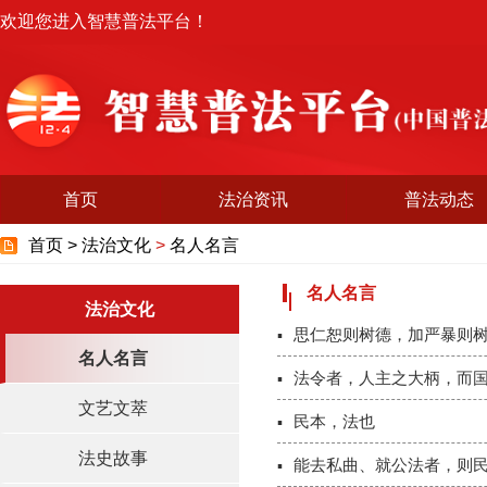
欢迎您进入智慧普法平台！
首页
法治资讯
普法动态
首页 >
法治文化
>
名人名言
名人名言
法治文化
思仁恕则树德，加严暴则
名人名言
法令者，人主之大柄，而
文艺文萃
民本，法也
法史故事
能去私曲、就公法者，则