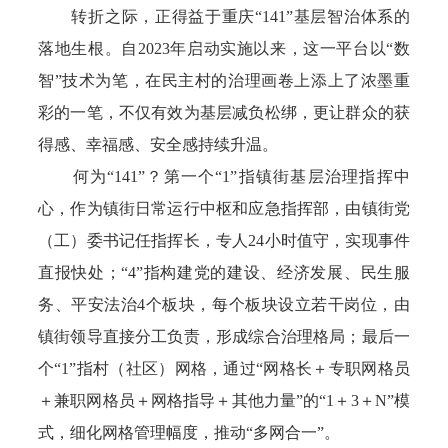
转折之际，正得益于重庆“141”基层智治体系的
落地生根。自2023年启动实施以来，这一平台以“数
智”技术为笔，在民主村的治理画卷上添上了浓墨重
彩的一笔，不仅有效为基层减负松绑，更让群众的获
得感、幸福感、安全感持续升温。
何为“141”？第一个“1”指镇街基层治理指挥中
心，作为镇街日常运行中枢和应急指挥部，由镇街党
（工）委书记任指挥长，专人24小时值守，实现事件
直报快处；“4”指构建党的建设、经济发展、民生服
务、平安法治4个板块，每个板块设立若干岗位，由
镇街领导直接分工负责，形成综合治理格局；最后一
个“1”指村（社区）网格，通过“网格长＋专职网格员
＋兼职网格员＋网格指导＋其他力量”的“1＋3＋N”模
式，细化网格管理幅度，推动“多网合一”。