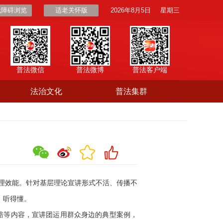
无障碍浏览
适老关怀版
2026年8月5日
星期三
普法微信
普法微博
普法客户端
法治文化
普法集群
理效能。针对基层理论宣讲形式不活、传播不
、听得懂。
赔等内容，宣讲团运用群众身边的典型案例，