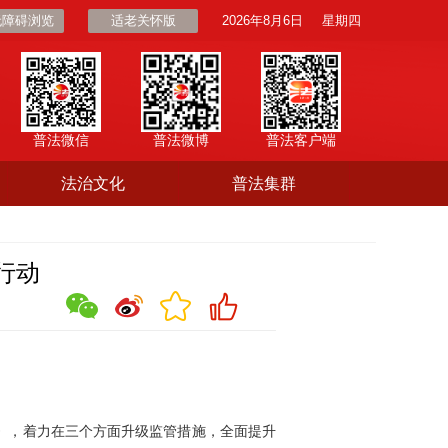
无障碍浏览
适老关怀版
2026年8月6日
星期四
普法微信
普法微博
普法客户端
法治文化
普法集群
行动
》，着力在三个方面升级监管措施，全面提升