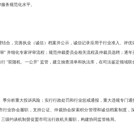
律服务规范化水平。
合，完善执业（诚信）档案并公示，诚信记录应用于行业准入、评优
必审” 并细化专家评审流程；规范仲裁委员会相关流程及仲裁员选聘；逐
行 “双随机、一公开” 监管，建立抽查清单和执法库，在司法鉴定领域
总、季分析重大投诉风险；实行行政处罚和行业惩戒通报，重大违规专门通
市行业协会履职，支持公证、仲裁协会探索积分管理和诚信档案制度，
” 三级约谈机制督促盟市司法行政机关履职，构建协同监管格局。