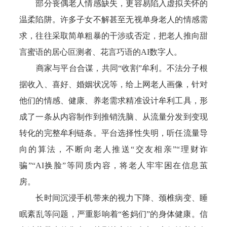
部分丧偶老人情感缺失，更容易陷入虚拟关怀的
温柔陷阱。许多子女不解甚至无视单身老人的情感需
求，往往采取简单粗暴的干涉或否定，把老人推向甜
言蜜语的居心叵测者、花言巧语的AI数字人。
商家与平台合谋，共同“收割”牟利。不法分子根
据收入、喜好、婚姻状况等，给上网老人画像，针对
他们的情感、健康、养老需求精准设计牟利工具，形
成了一条从内容制作到推销洗脑、从流量分发到变现
转化的完整牟利链条。平台选择性失明，听任流量导
向的算法，不断向老人推送“交友相亲”“理财诈
骗”“AI换脸”等同质内容，将老人牢牢困在信息茧
房。
长时间沉浸手机带来的视力下降、颈椎病变、睡
眠紊乱等问题，严重影响着“爸妈们”的身体健康。信