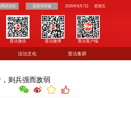
无障碍浏览
适老关怀版
2026年8月7日
星期五
普法微信
普法微博
普法客户端
法治文化
普法集群
者，则兵强而敌弱