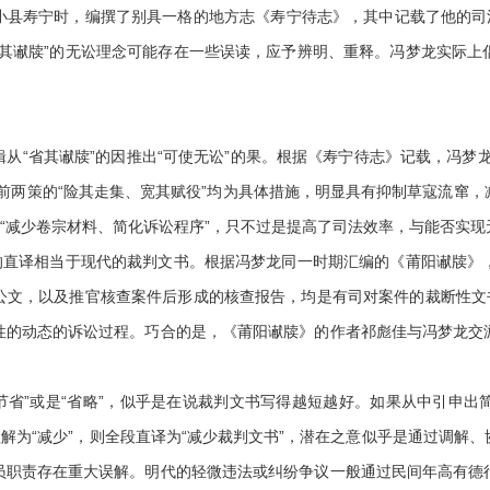
寿宁时，编撰了别具一格的地方志《寿宁待志》，其中记载了他的司法
省其谳牍”的无讼理念可能存在一些误读，应予辨明、重释。冯梦龙实际上
“省其谳牍”的因推出“可使无讼”的果。根据《寿宁待志》记载，冯梦龙
前两策的“险其走集、宽其赋役”均为具体措施，明显具有抑制草寇流窜
为“减少卷宗材料、简化诉讼程序”，只不过是提高了司法效率，与能否实
译相当于现代的裁判文书。根据冯梦龙同一时期汇编的《莆阳谳牍》，其
公文，以及推官核查案件后形成的核查报告，均是有司对案件的裁断性文书
性的动态的诉讼过程。巧合的是，《莆阳谳牍》的作者祁彪佳与冯梦龙交
节省”或是“省略”，似乎是在说裁判文书写得越短越好。如果从中引申
理解为“减少”，则全段直译为“减少裁判文书”，潜在之意似乎是通过调解
员职责存在重大误解。明代的轻微违法或纠纷争议一般通过民间年高有德