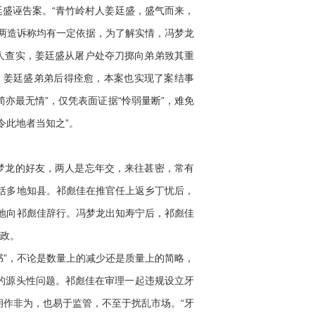
盛诬告案。“青竹岭村人姜廷盛，盛气而来，
两造诉称均有一定依据，为了解实情，冯梦龙
人查实，姜廷盛从屠户处夺刀掷向弟弟致其重
。姜廷盛弟弟后得痊愈，本案也实现了案结事
亦最无情”，仅凭表面证据“怜弱量断”，难免
令此地者当知之”。
梦龙的好友，两人是忘年交，来往甚密，常有
包括多地知县。祁彪佳在推官任上返乡丁忧后，
特地向祁彪佳辞行。冯梦龙出知寿宁后，祁彪佳
理政。
”，不论是数量上的减少还是质量上的简略，
的源头性问题。祁彪佳在审理一起违规设立牙
作非为，也易于监管，不至于扰乱市场。“牙