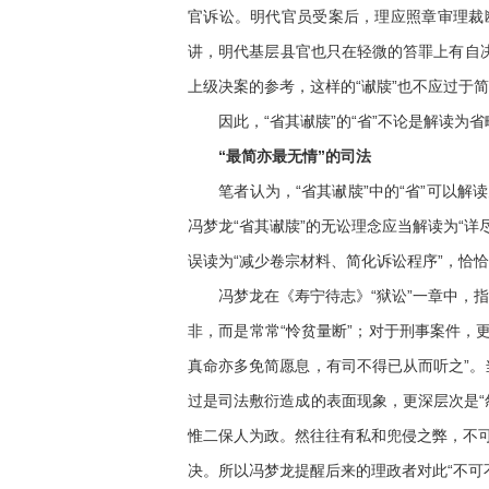
官诉讼。明代官员受案后，理应照章审理裁
讲，明代基层县官也只在轻微的笞罪上有自
上级决案的参考，这样的“谳牍”也不应过于
因此，“省其谳牍”的“省”不论是解读为省
“最简亦最无情”的司法
笔者认为，“省其谳牍”中的“省”可以解读为
冯梦龙“省其谳牍”的无讼理念应当解读为“
误读为“减少卷宗材料、简化诉讼程序”，恰
冯梦龙在《寿宁待志》“狱讼”一章中，指
非，而是常常“怜贫量断”；对于刑事案件，
真命亦多免简愿息，有司不得已从而听之”。
过是司法敷衍造成的表面现象，更深层次是“
惟二保人为政。然往往有私和兜侵之弊，不
决。所以冯梦龙提醒后来的理政者对此“不可