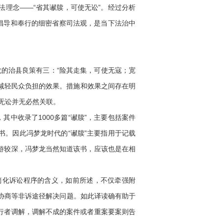
理念——“省其谳牍，可使无讼”。经过分析
倡导和奉行的细密省察司法观，是当下法治中
的治县良策有三：“险其走集，可使无寇；宽
，减轻民众负担的效果。措施和效果之间存在明
现无讼并无必然关联。
中收录了1000多篇“谳牍”，主要包括案件
。因此冯梦龙时代的“谳牍”主要指用于记载
游较深，冯梦龙当然知道该书，应该也是在相
出简化诉讼程序的含义，如前所述，不仅牵强附
、协商等非诉途径解决问题。如此译读确有助于
行者调解，调解不成的案件或者重案要案则告