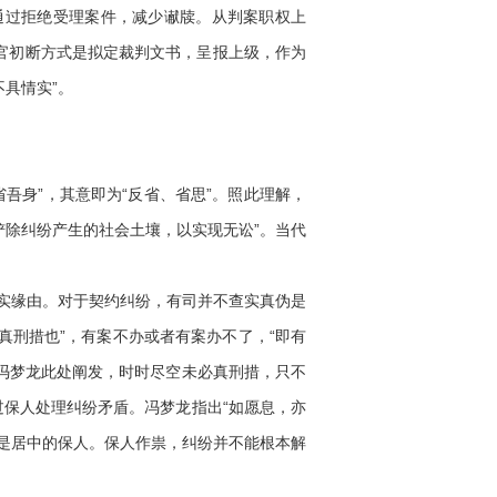
通过拒绝受理案件，减少谳牍。从判案职权上
官初断方式是拟定裁判文书，呈报上级，作为
具情实”。
省吾身”，其意即为“反省、省思”。照此理解，
铲除纠纷产生的社会土壤，以实现无讼”。当代
实缘由。对于契约纠纷，有司并不查实真伪是
真刑措也”，有案不办或者有案办不了，“即有
据冯梦龙此处阐发，时时尽空未必真刑措，只不
过保人处理纠纷矛盾。冯梦龙指出“如愿息，亦
是居中的保人。保人作祟，纠纷并不能根本解