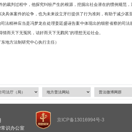
案件的裁判过程中，他探究纠纷产生的根源，挖掘出社会潜在的惯例规范，
解决具体案件的讼争，也为未来设立牙行提供了行为准则，有助于减少甚
司法精神应当是冯梦龙在处理姜廷盛诬告案中体现出的细密省察的司法
得情而天下无冤民，诘奸而天下无戮民”的理想无讼社会。
东地方法制研究中心执行主任）
京ICP备13016994号-3
明
律常识办公室