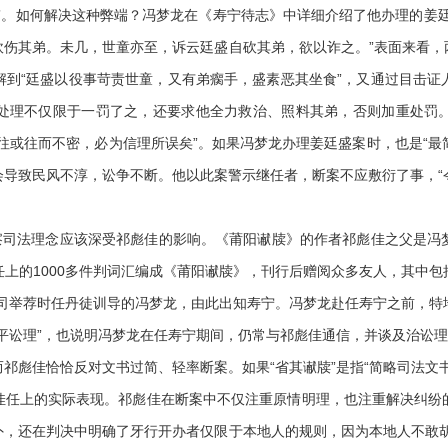
。如何解决这种弊端？冯梦龙在《寿宁待志》中详细介绍了他办理的姜廷
砍伤其弟。未几，世童亦至，诉云廷盛自砍其弟，欲以诈之。”表面来看，
解到“廷盛以役事苛责世童，又有弟瘸手，盛素恶其坐食”，又通过目击证
处理不仅限于一罚了之，还要求他全力救治、照料其弟，否则加重处罚
往或往而不密，必为信理所误矣”。如果冯梦龙办理姜廷盛案时，也是“最简
导致民风不淳，讼争不断。他以此案警示继任者，断案不应敷衍了事，“
司法理念应该深受祁彪佳的影响。《莆阳谳牍》的作者祁彪佳之父是冯
上的1000多件判词汇编成《莆阳谳牍》，刊行后赠阅众多友人，其中
上司举荐时任丹徒训导的冯梦龙，由此出知寿宁。冯梦龙赴任寿宁之前，
平讼理”，也说明冯梦龙在任寿宁期间，仍常与祁彪佳通信，并谈及治讼
彪佳恰恰反对文书过简、轻率断案。如果“省其谳牍”是指“简略司法文书
佳任上的实际表现。祁彪佳在断案中不仅注重原情明理，也注重解决纠纷
外，还在判决中明确了牙行开办者仅限于本地人的规则，因为本地人不敢胡