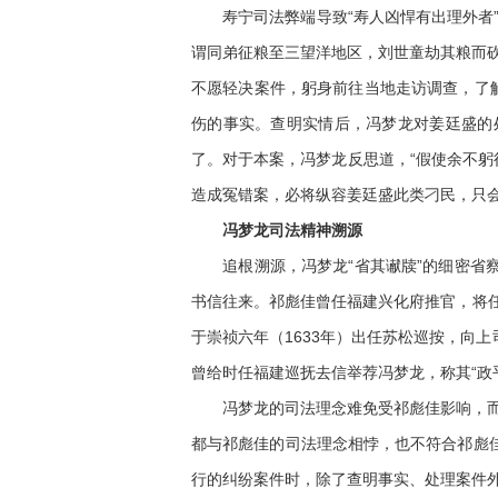
寿宁司法弊端导致“寿人凶悍有出理外者”
谓同弟征粮至三望洋地区，刘世童劫其粮而
不愿轻决案件，躬身前往当地走访调查，了
伤的事实。查明实情后，冯梦龙对姜廷盛的
了。对于本案，冯梦龙反思道，“假使余不躬
造成冤错案，必将纵容姜廷盛此类刁民，只会
冯梦龙司法精神溯源
追根溯源，冯梦龙“省其谳牍”的细密省察
书信往来。祁彪佳曾任福建兴化府推官，将任
于崇祯六年（1633年）出任苏松巡按，向
曾给时任福建巡抚去信举荐冯梦龙，称其“政
冯梦龙的司法理念难免受祁彪佳影响，而祁
都与祁彪佳的司法理念相悖，也不符合祁彪
行的纠纷案件时，除了查明事实、处理案件