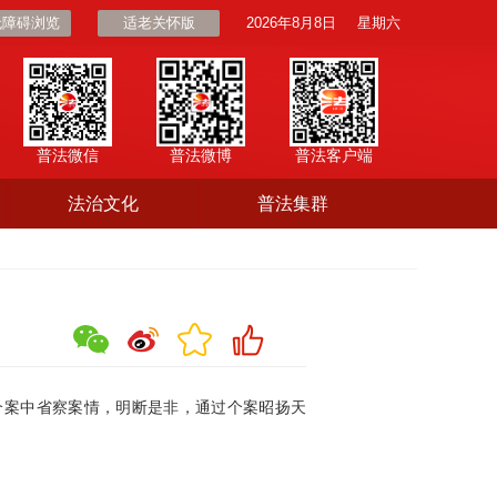
无障碍浏览
适老关怀版
2026年8月8日
星期六
普法微信
普法微博
普法客户端
法治文化
普法集群
个案中省察案情，明断是非，通过个案昭扬天