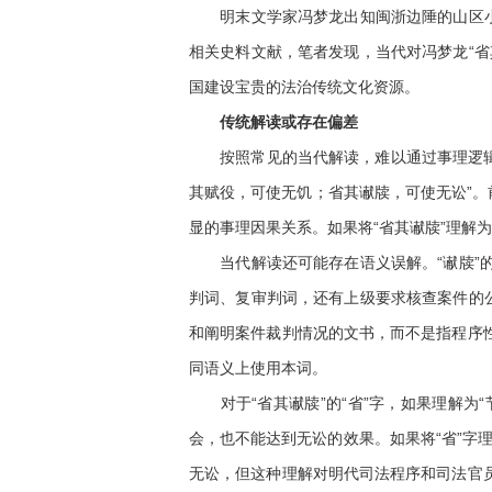
明末文学家冯梦龙出知闽浙边陲的山区小县
相关史料文献，笔者发现，当代对冯梦龙“
国建设宝贵的法治传统文化资源。
传统解读或存在偏差
按照常见的当代解读，难以通过事理逻辑从
其赋役，可使无饥；省其谳牍，可使无讼”。
显的事理因果关系。如果将“省其谳牍”理解
当代解读还可能存在语义误解。“谳牍”的直
判词、复审判词，还有上级要求核查案件的
和阐明案件裁判情况的文书，而不是指程序
同语义上使用本词。
对于“省其谳牍”的“省”字，如果理解为“
会，也不能达到无讼的效果。如果将“省”字
无讼，但这种理解对明代司法程序和司法官