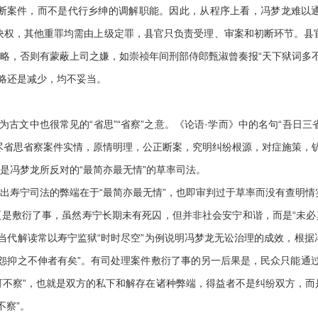
断案件，而不是代行乡绅的调解职能。因此，从程序上看，冯梦龙难以
决权，其他重罪均需由上级定罪，县官只负责受理、审案和初断环节。县
简略，否则有蒙蔽上司之嫌，如崇祯年间刑部侍郎甄淑曾奏报“天下狱词多不
略还是减少，均不妥当。
古文中也很常见的“省思”“省察”之意。《论语·学而》中的名句“吾日三
详尽省思省察案件实情，原情明理，公正断案，究明纠纷根源，对症施策，
恰是冯梦龙所反对的“最简亦最无情”的草率司法。
出寿宁司法的弊端在于“最简亦最无情”，也即审判过于草率而没有查明情
更是敷衍了事，虽然寿宁长期未有死囚，但并非社会安宁和谐，而是“未必
当代解读常以寿宁监狱“时时尽空”为例说明冯梦龙无讼治理的成效，根
怨抑之不伸者有矣”。有司处理案件敷衍了事的另一后果是，民众只能通
可不察”，也就是双方的私下和解存在诸种弊端，得益者不是纠纷双方，而
不察”。