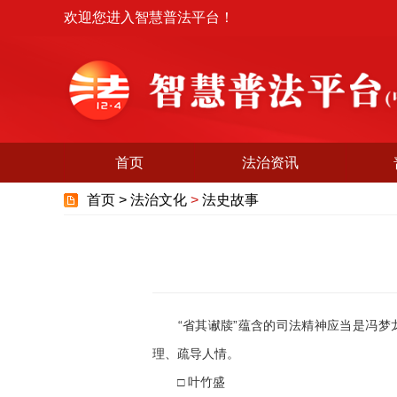
欢迎您进入智慧普法平台！
首页
法治资讯
首页 >
法治文化
>
法史故事
“省其谳牍”蕴含的司法精神应当是冯梦龙
理、疏导人情。
□ 叶竹盛