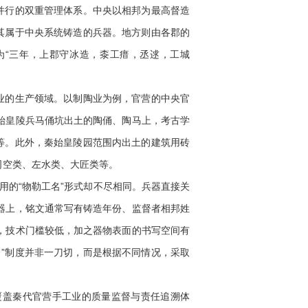
并行的双重管理体系。中央以相邦为最高督造
其属于中央系统铸造的兵器。地方则由各郡的
为“三年，上郡守冰造，桼工瘄，丞逑，工城
业的生产领域。以制陶业为例，官营的中央官
始皇陵兵马俑坑出土的陶俑、陶马上，考古学
匠”等。此外，秦始皇陵园范围内出土的建筑用砖
司空类、左水类、大匠类等。
用的“物勒工名”形式却不尽相同。兵器直接关
器上，铭文通常写有铸造年份、监督者相邦姓
，技术门槛较低，加之器物表面的书写空间有
”制度并非一刀切，而是根据不同情况，采取
覆盖秦代官营手工业的质量监督与责任追溯体