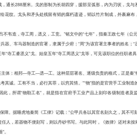
通长288厘米。戈的形制为长胡四穿，援部呈弧形，内为刃状，戈与矛
绘花纹。戈头和矛头处残留有韬的腐朽遗迹，韬以竹片制成，外裹麻布，
韦造，寺工周，丞义，工竞。”铭文中的“七年”，指秦王政七年（公元前
责兵器、车马器制造的官署，隶属于少府；“周”为该官署主事者的姓名；“丞
年“寺工詟丞义”戈、始皇五年“寺工周丞义”戈等，可见该职位的任职者具
体：相邦—寺工—丞—工。这种层层署名、逐级负责的格式，正是秦“物勒
考其诚。工有不当，必行其罪，以穷其情。”“物”指的是官营手工业制造的器
因此，所谓“物勒工名”，就是指在官府手工业产品上刻印各级制造者及
保障。据睡虎地秦简《工律》记载：“公甲兵各以其官名刻久之，其不可刻
责任人，若器物不便刻写，则以丹砂书写。与此同时，《效律》还对未按
盾”。