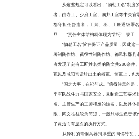
从这些规定可以看出，“物勒工名”制度的
者，由寺工、少府工室、属邦工室等中央官
郡守担任督造者，工师、丞、工匠逐级署名
旦……”责任主体结构就体现为“郡守—桼工—
“物勒工名”旨在保证产品质量，因此这一
署制陶作坊、徭役性制陶作坊、都邑和郡县
者发现了刻有工匠姓名类的陶文共280余件、
瓦以及咸阳宫遗址出土的板瓦、筒瓦上，也
“国之大事，在祀与戎。”值得注意的是，虽
乎军队战斗力与国家安全，且制造工艺要求
名、主管生产的工师和丞的姓名，以及具体
限，陶文往往较为简短，一般只标注负责该
了灵活而有层次的执行方式。
从锋利的青铜兵器到厚重的陶俑砖瓦，从中