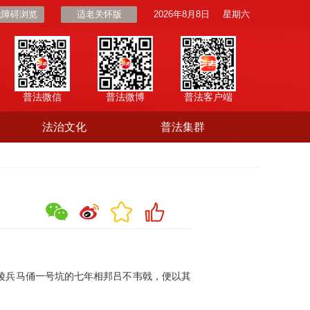
无障碍浏览
适老关怀版
2026年8月8日
星期六
普法微信
普法微博
普法客户端
法治文化
普法集群
陵兵马俑一号坑的七年相邦吕不韦戟，便以其