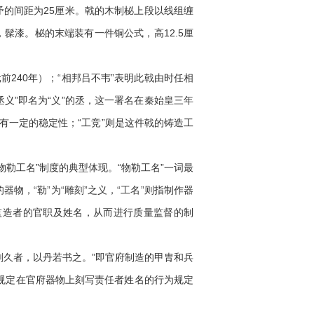
的间距为25厘米。戟的木制柲上段以线组缠
髹漆。柲的末端装有一件铜公式，高12.5厘
240年）；“相邦吕不韦”表明此戟由时任相
义”即名为“义”的丞，这一署名在秦始皇三年
有一定的稳定性；“工竞”则是这件戟的铸造工
工名”制度的典型体现。“物勒工名”一词最
物，“勒”为“雕刻”之义，“工名”则指制作器
监造者的官职及姓名，从而进行质量监督的制
久者，以丹若书之。”即官府制造的甲胄和兵
规定在官府器物上刻写责任者姓名的行为规定