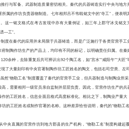
推行与军备、武器制造质量密切相关。秦代的兵器铸造实行中央与地方
署所属的作坊负责器物制造。七年相邦吕不韦戟铭文中的“寺工”，便表明
。这一铭文格式在考古发现中亦有大量例证，如三年上郡守冰戈铭文
丞—工”。
制度在秦代的应用并未局限于兵器铸造，而是广泛施行于各类官营手工
市府制陶作坊生产的产品上，均印有不同的标记，以明确责任归属。在秦
120余种，去除重复后共可辨识出92个陶工名，如“宫水”“咸阳午”“大
发现了大量刻印有中央官署制陶作坊工匠姓名的陶文，包括右司空类、左
然“物勒工名”制度覆盖了秦代的官营手工业，但兵器制造与制陶业所采
较高，需要相邦一级官员亲自监制并层层负责。因此，官营作坊生产的兵
操作的工匠姓名，信息全面且格式高度标准化。相比之下，制陶业产量大
作坊的工匠姓名或制作官署的名称。这种差异恰恰说明，秦代的“物勒工名
央直属的官营作坊到地方郡县的生产机构，“物勒工名”制度构建起