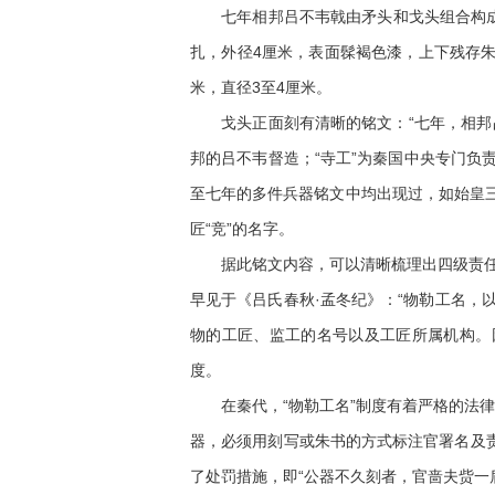
七年相邦吕不韦戟由矛头和戈头组合构成，
扎，外径4厘米，表面髹褐色漆，上下残存朱
米，直径3至4厘米。
戈头正面刻有清晰的铭文：“七年，相邦吕不
邦的吕不韦督造；“寺工”为秦国中央专门负
至七年的多件兵器铭文中均出现过，如始皇三
匠“竞”的名字。
据此铭文内容，可以清晰梳理出四级责任主
早见于《吕氏春秋·孟冬纪》：“物勒工名，以
物的工匠、监工的名号以及工匠所属机构。
度。
在秦代，“物勒工名”制度有着严格的法律
器，必须用刻写或朱书的方式标注官署名及
了处罚措施，即“公器不久刻者，官啬夫赀一