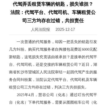
代驾弄丢租赁车辆的钥匙，损失谁担？
法院：代驾平台、代驾司机、车辆租赁公
司三方均存在过错，共担责任
人民法院报
2025-12-17
一次普通的代驾服务，却因一把丢失的钥匙引发
几方纠纷。购买代驾服务者自掏腰包花费近6000元配
新钥匙，这笔损失究竟该由谁承担？是接单的代驾平
台、代驾司机，还是交接的车辆租赁公司？近日，湖
南省长沙市望城区人民法院审结一起因代驾产生的服
务合同纠纷案，法院认定代驾平台、代驾司机及车辆
租赁公司三方均存在过错，判决三方共担损失。
2025年4月，慧谷公司（化名）通过叮当代驾平
台（化名）下单代驾服务，需要从图图租车公司（化