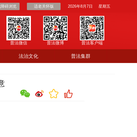
无障碍浏览
适老关怀版
2026年8月7日
星期五
普法微信
普法微博
普法客户端
法治文化
普法集群
意