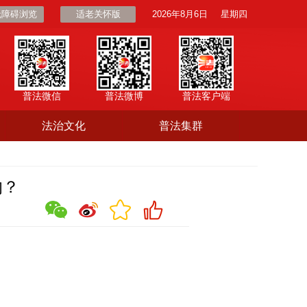
无障碍浏览
适老关怀版
2026年8月6日
星期四
普法微信
普法微博
普法客户端
法治文化
普法集群
的？