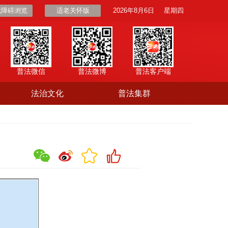
无障碍浏览
适老关怀版
2026年8月6日
星期四
普法微信
普法微博
普法客户端
法治文化
普法集群