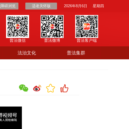
无障碍浏览
适老关怀版
2026年8月6日
星期四
普法微信
普法微博
普法客户端
法治文化
普法集群