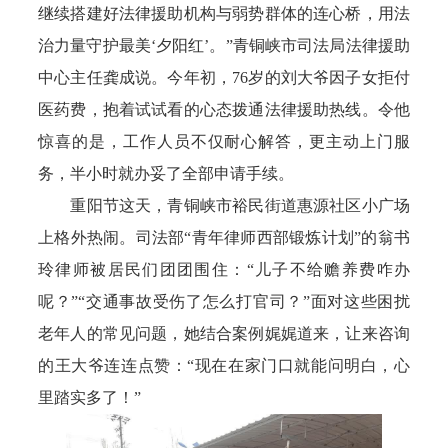
继续搭建好法律援助机构与弱势群体的连心桥，用法
治力量守护最美‘夕阳红’。”青铜峡市司法局法律援助
中心主任龚成说。今年初，76岁的刘大爷因子女拒付
医药费，抱着试试看的心态拨通法律援助热线。令他
惊喜的是，工作人员不仅耐心解答，更主动上门服
务，半小时就办妥了全部申请手续。
重阳节这天，青铜峡市裕民街道惠源社区小广场
上格外热闹。司法部“青年律师西部锻炼计划”的翁书
玲律师被居民们团团围住：“儿子不给赡养费咋办
呢？”“交通事故受伤了怎么打官司？”面对这些困扰
老年人的常见问题，她结合案例娓娓道来，让来咨询
的王大爷连连点赞：“现在在家门口就能问明白，心
里踏实多了！”