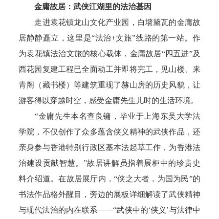
金庸故居：武侠江湖里的法治基因
走进袁花镇龙山文化产业园，白墙黛瓦的金庸故
居静静矗立，这里是“法治+文旅”线路的第一站。作
为袁花镇法治文旅的核心载体，金庸故居“四五进”及
西花园复建工程已全面动工并即将完工，见山楼、来
青阁（藏书楼）等建筑重现了赫山房的历史风貌，让
游客得以穿越时空，感受金庸先生儿时的生活环境。
“金庸先生本名查良镛，毕业于上海东吴大学法
学院，不仅创作了众多蕴含侠义精神的武侠作品，还
亲身参与香港特别行政区基本法起草工作，为香港法
治建设贡献智慧。”故居讲解员指着展柜中的珍贵史
料介绍道。在故居展厅内，“侠之大者，为国为民”的
书法作品格外醒目，旁边的展板详细解读了武侠精神
与现代法治的内在联系——“武侠中的‘侠义’与法律中