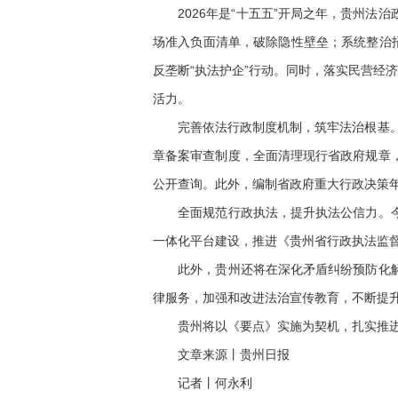
2026年是“十五五”开局之年，贵州法
场准入负面清单，破除隐性壁垒；系统整治
反垄断“执法护企”行动。同时，落实民营经
活力。
完善依法行政制度机制，筑牢法治根基。贵
章备案审查制度，全面清理现行省政府规章
公开查询。此外，编制省政府重大行政决策
全面规范行政执法，提升执法公信力。今年
一体化平台建设，推进《贵州省行政执法监
此外，贵州还将在深化矛盾纠纷预防化解、
律服务，加强和改进法治宣传教育，不断提
贵州将以《要点》实施为契机，扎实推进法
文章来源丨贵州日报
记者丨何永利