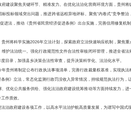
治政府建设聚焦关键环节、精准发力。在优化法治化营商环境方面，贵州将
招标投标领域突出问题，推进跨省远程异地评标。聚焦“内卷式”竞争整治
济促进法，推动《贵州省民营经济促进条例》出台实施，完善信用修复机制
州将科学实施2026年立法计划，探索政府立法快速响应机制，聚焦重
，维护法治统一。强化行政规范性文件合法性审核闭环管理，推进全省法
年度目录，加强县乡决策合法性审查，提升决策科学化、法治化水平。
贵州将制定公布行政执法事项清单，完善行政裁量权基准，实现执法
督条例》立法，常态化监测行政罚没收入异常情况，持续规范执法行为，
优化公共服务供给、强化法治政府建设统筹推动等方面持续发力，进
升工作质效。
治政府建设各项工作，以高水平法治护航高质量发展，为谱写中国式现