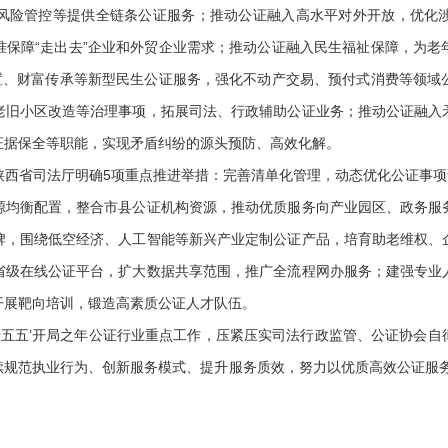
风险管控等提供全链条公证服务；推动公证融入高水平对外开放，优化
准保障“走出去”企业和外贸企业需求；推动公证融入民生福祉保障，为老
安置、财富传承等新型民生公证服务，强化不动产交易、预付式消费等领域
老旧小区改造等治理事项，拓展司法、行政辅助公证业务；推动公证融入
证据保全等职能，实现矛盾纠纷的源头预防、高效化解。
省司法厅明确5项重点推进举措：完善清单化管理，动态优化公证事项证
源均衡配置，整合市县公证机构资源，推动优质服务向产业园区、政务服
牌，围绕低空经济、人工智能等新兴产业定制公证产品，培育助老维权、
省级在线公证平台，扩大数据共享范围，推广全流程网办服务；建强专业
开展靶向培训，锻造高素质公证人才队伍。
五五’开局之年公证行业重点工作，压紧压实司法行政监管、公证协会自
续规范执业行为、创新服务模式、提升服务质效，努力以优质高效公证服务