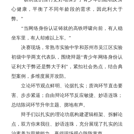
心健康，平衡了不同年龄段的需求，因此利大于
弊。”
“当网络身份认证铸就的高铁呼啸向前，有人稳
坐车里，有人却难以上车。”
决赛现场，常熟市实验中学和苏州市吴江区实验
初级中学两支代表队，围绕辩题“青少年网络身份认
证利大于弊还是弊大于利”，紧扣社会热点，结合典
型案例，多维度展开攻防。
立论环节观点鲜明、论据扎实；质询环节直击要
害、步步紧逼；自由辩论环节反应敏捷、妙语连珠；
总结陈词环节升华主题、掷地有声。
辩手们以扎实的理论功底构建逻辑框架、拆解论
点，双方你来我往、妙语连珠，充分展现了扎实的法
治素养与思辨能力，赢得现场观众阵阵掌声。