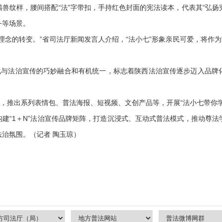
兽纹样，腰间搭配“法”字带扣，手持红色封面的宪法读本，代表其“弘扬宪
务等场景。
的转变。”省司法厅新闻发言人介绍，“法小七”形象亲民可爱，将作为
化与法治宣传的巧妙融合和有机统一，标志着陕西法治宣传逐步迈入品牌
，推出系列表情包、普法海报、短视频、文创产品等，开展“法小七带你学
构建“1＋N”法治宣传品牌矩阵，打造沉浸式、互动式普法模式，推动尊
治氛围。（记者 陶玉琼）