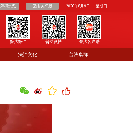
无障碍浏览
适老关怀版
2026年8月9日
星期日
普法微信
普法微博
普法客户端
法治文化
普法集群