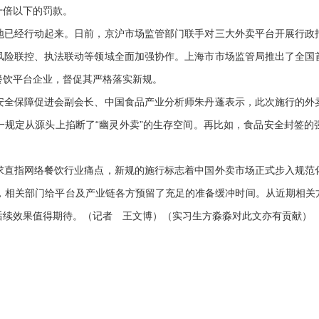
十倍以下的罚款。
经行动起来。日前，京沪市场监管部门联手对三大外卖平台开展行政
风险联控、执法联动等领域全面加强协作。上海市市场监管局推出了全国
餐饮平台企业，督促其严格落实新规。
保障促进会副会长、中国食品产业分析师朱丹蓬表示，此次施行的外
一规定从源头上掐断了“幽灵外卖”的生存空间。再比如，食品安全封签的
指网络餐饮行业痛点，新规的施行标志着中国外卖市场正式步入规范
施，相关部门给平台及产业链各方预留了充足的准备缓冲时间。从近期相关
后续效果值得期待。（记者 王文博）（实习生方淼淼对此文亦有贡献）