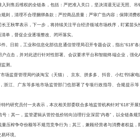
到售后维权的全链条，包括：严把准入关口，坚决清退无证无照、吊
台规则，清理不合理捆绑条款；严控商品质量；严审广告内容；保障消费
王秋苹表示，下一步，将持续关注平台经济领域市场秩序，盯紧苗头
面清单，督促企业逐项整改、闭环落实。
日前，工业和信息化部信息通信管理局召开专题会议，指出“618”各
用户点击，并对此进行针对性部署。会议要求平台和智能终端企业，强化A
测监测。
市场监督管理局约谈淘宝（天猫）、京东、拼多多、抖音、小红书5家电商
，浙江、广东等多地市场监管部门也部署了专项行政指导、合规提示等
约研究员付一夫表示，本次相关部委联合多地监管机构针对“618”开展
信号：其一，监管逻辑从管控低价转向治理行业深层“内卷”，以全链条规
流量压榨争夺份额等不规范竞争行为；其三，兼顾经营者与消费者权益，
交易环境。