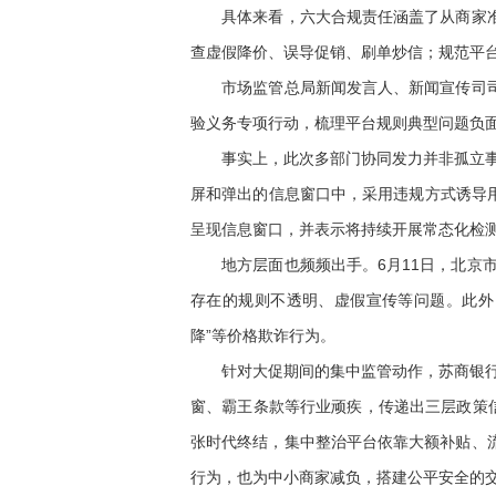
具体来看，六大合规责任涵盖了从商家准入
查虚假降价、误导促销、刷单炒信；规范平
市场监管总局新闻发言人、新闻宣传司司长
验义务专项行动，梳理平台规则典型问题负
事实上，此次多部门协同发力并非孤立事件。
屏和弹出的信息窗口中，采用违规方式诱导
呈现信息窗口，并表示将持续开展常态化检
地方层面也频频出手。6月11日，北京市
存在的规则不透明、虚假宣传等问题。此外
降”等价格欺诈行为。
针对大促期间的集中监管动作，苏商银行特
窗、霸王条款等行业顽疾，传递出三层政策
张时代终结，集中整治平台依靠大额补贴、
行为，也为中小商家减负，搭建公平安全的