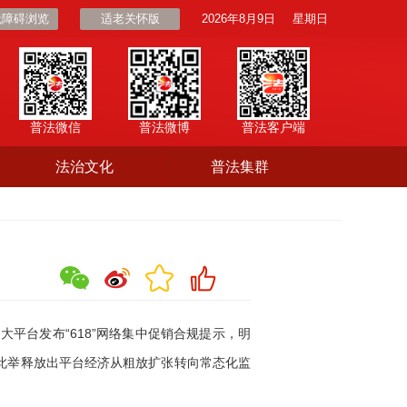
无障碍浏览
适老关怀版
2026年8月9日
星期日
普法微信
普法微博
普法客户端
法治文化
普法集群
平台发布“618”网络集中促销合规提示，明
此举释放出平台经济从粗放扩张转向常态化监