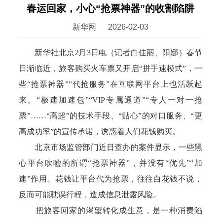
春运回家，小心“抢票神器”的收割陷阱
新华网
2026-02-03
新华社北京2月3日电（记者白佳丽、阳娜）春节
日渐临近，旅客购买火车票又开启“拼手速模式”，一
些“抢票神器”“代抢服务”在互联网平台上也活跃起
来。“极速加速包”“VIP专属通道”“专人一对一抢
票”……“高超”的技术手段、“贴心”的对口服务、“更
高成功率”的宣传承诺，诱惑着人们花钱购买。
北京市场监管部门近日查办的案件显示，一些黑
心平台吹嘘的所谓“抢票神器”，并没有“优先”“加
速”作用。花钱让平台代为抢票，往往白花钱不说，
反而可能耽误行程，造成信息泄露风险。
把旅客回家的渴望转化成生意，是一种消费陷