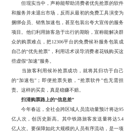
但现实当中，声称能帮助消费者优先抢票的软件
和服务并未退出市场，反而从最初的免费工具演变为
捆绑会员、销售加速包，甚至包装出夸大宣传的服务
项目。他们利用旅客急于出行的期盼，宣称能解决群
众的购票难点，把12306平台的免费候补服务包装成
自己的“优先抢票”，利用话术误导消费者花钱购买这
些虚假“加速”服务。
当旅客利用候补抢票成功，就将其归功于自己
的“加速包”；即便抢票失败，“抢票软件”也无需担
责。这样的买卖，真是稳赚不赔。
扫清购票路上的“信息差”
今年春运，全社会跨区域人员流动量预计将达95
亿人次，创历史新高。其中铁路旅客发送量将达5.4
亿人次。要保障如此大规模的人员有序流动，是一项