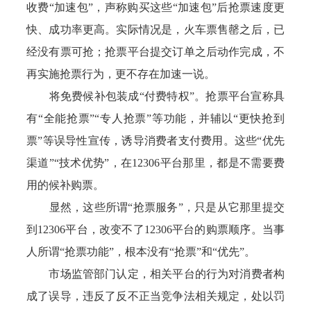
收费“加速包”，声称购买这些“加速包”后抢票速度更
快、成功率更高。实际情况是，火车票售罄之后，已
经没有票可抢；抢票平台提交订单之后动作完成，不
再实施抢票行为，更不存在加速一说。
将免费候补包装成“付费特权”。抢票平台宣称具
有“全能抢票”“专人抢票”等功能，并辅以“更快抢到
票”等误导性宣传，诱导消费者支付费用。这些“优先
渠道”“技术优势”，在12306平台那里，都是不需要费
用的候补购票。
显然，这些所谓“抢票服务”，只是从它那里提交
到12306平台，改变不了12306平台的购票顺序。当事
人所谓“抢票功能”，根本没有“抢票”和“优先”。
市场监管部门认定，相关平台的行为对消费者构
成了误导，违反了反不正当竞争法相关规定，处以罚