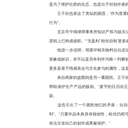
是为了维护社群的生态，也是出于对创作者的
王子欣也表达了类似的困惑，“作为普通粉
行为”。
北京市中闻律师事务所知识产权与娱乐法律
原则上已构成侵权。“‘无盈利’‘粉丝自制’
他进一步说明，明星IP相关物料往往还涉
形象或标识，并不以是否牟利作为唯一判断标
更多是基于情感表达与文化参与的属性，这是
来自商家的盗图则是另一重困扰。王子欣发
帮助保护生产产品的版权。”麦宇的日历在
架。
这也引出了一个困扰他们的矛盾：当自己
利”。“只要作品本身具有独创性，粉丝仍然
依法主张自己的创作成果被保护。”