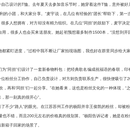
己设计的T恤。去年夏天去参加音乐节时，她穿着这件T恤，意外被好几
的小团，和大家分享。”麦宇说，在几位有经验的“团长”帮助下，第一
很多人想拥有，对方却没有精力组织。在几位“同担”的鼓励下，麦宇决
，很多人也会买来送朋友。她起初预想最多制作1500本，“没想到开
紧盯进度，“过程中我不断让厂家拍现场图，我也好在群里同步给大家
“同担”们设计了一套新春物料包：把经典歌名编成祝福语的春联，印有
位粉丝分工协作，自己负责设计，对方则负责联系生产，很快便吸引了2
再和‘同担’们一起分享。”在她看来，这也是粉丝文化的一种体现，“之
，那一刻真的很开心”。
不少“路人”的眼光。在江苏苏州工作的杨阳并非王俊凯的粉丝，却被粉
也不错，而且200元左右的价格真的很划算。”杨阳告诉记者，她是在粉
着新箱子回家的场景了。