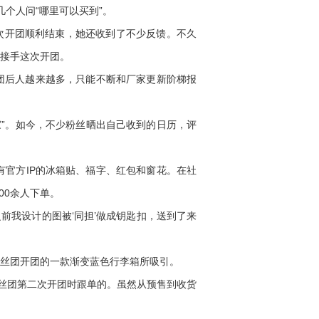
个人问“哪里可以买到”。
次开团顺利结束，她还收到了不少反馈。不久
定接手这次开团。
团后人越来越多，只能不断和厂家更新阶梯报
”。如今，不少粉丝晒出自己收到的日历，评
官方IP的冰箱贴、福字、红包和窗花。在社
00余人下单。
前我设计的图被‘同担’做成钥匙扣，送到了来
丝团开团的一款渐变蓝色行李箱所吸引。
丝团第二次开团时跟单的。虽然从预售到收货