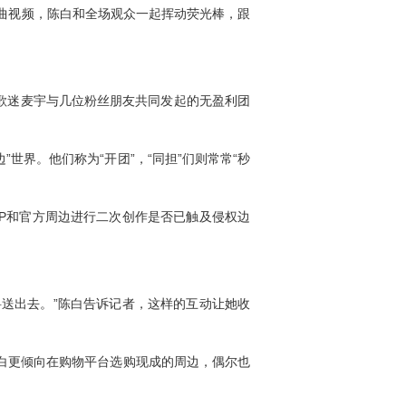
歌曲视频，陈白和全场观众一起挥动荧光棒，跟
歌迷麦宇与几位粉丝朋友共同发起的无盈利团
界。他们称为“开团”，“同担”们则常常“秒
P和官方周边进行二次创作是否已触及侵权边
料送出去。”陈白告诉记者，这样的互动让她收
白更倾向在购物平台选购现成的周边，偶尔也