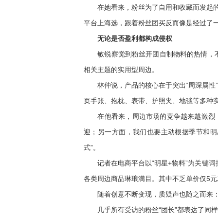
在她看来，粉丝为了自用和收藏而发起的团
平台上海选，跟着粉丝团买反而像是经过了
无论是否盈利都构成侵权
敏锐察觉到粉丝开团自制物料的热情，不少
相关主题的实用型周边。
林仲说，产品的核心在于突出“周深属性”，
页手账、抱枕、表带、护照夹、地毯等多种
在他看来，周边市场的竞争越来越激烈，既
迎；另一方面，我们也要主动根据季节和明星
式”。
记者在电商平台以“明星+物料”为关键词
各类周边商品琳琅满目。其中不乏单价仅5元
随着创意不断变现，质疑声也随之而来：无
几乎所有受访的粉丝“团长”都表达了同样