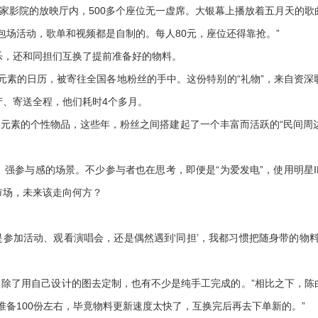
一家影院的放映厅内，500多个座位无一虚席。大银幕上播放着五月天的
包场活动，歌单和视频都是自制的。每人80元，座位还得靠抢。”
，还和同担们互换了提前准备好的物料。
元素的日历，被寄往全国各地粉丝的手中。这份特别的“礼物”，来自资深
产、寄送全程，他们耗时4个多月。
素的个性物品，这些年，粉丝之间搭建起了一个丰富而活跃的“民间周边”世
参与感的场景。不少参与者也在思考，即便是“为爱发电”，使用明星I
市场，未来该走向何方？
参加活动、观看演唱会，还是偶然遇到‘同担’，我都习惯把随身带的物
。除了用自己设计的图去定制，也有不少是纯手工完成的。”相比之下，陈
准备100份左右，毕竟物料更新速度太快了，互换完后再去下单新的。”