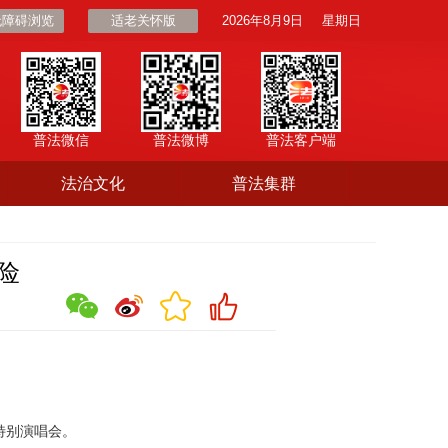
无障碍浏览
适老关怀版
2026年8月9日
星期日
普法微信
普法微博
普法客户端
法治文化
普法集群
险
特别演唱会。