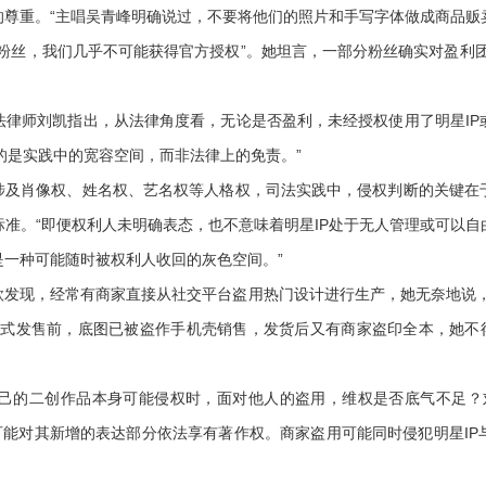
尊重。“主唱吴青峰明确说过，不要将他们的照片和手写字体做成商品贩
丝，我们几乎不可能获得官方授权”。她坦言，一部分粉丝确实对盈利团
师刘凯指出，从法律角度看，无论是否盈利，未经授权使用了明星IP
更多的是实践中的宽容空间，而非法律上的免责。”
及肖像权、姓名权、艺名权等人格权，司法实践中，侵权判断的关键在
准。“即便权利人未明确表态，也不意味着明星IP处于无人管理或可以
一种可能随时被权利人收回的灰色空间。”
现，经常有商家直接从社交平台盗用热门设计进行生产，她无奈地说，
正式发售前，底图已被盗作手机壳销售，发货后又有商家盗印全本，她不得
的二创作品本身可能侵权时，面对他人的盗用，维权是否底气不足？刘
可能对其新增的表达部分依法享有著作权。商家盗用可能同时侵犯明星I