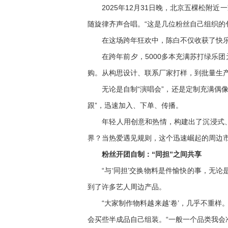
2025年12月31日晚，北京五棵松附近
随旋律齐声合唱。“这是几位粉丝自己组织的
在这场跨年狂欢中，陈白不仅收获了快乐
在跨年前夕，5000多本充满苏打绿乐团
购。从构思设计、联系厂家打样，到批量生
无论是自制“演唱会”，还是定制充满偶像元
跟”，迅速加入、下单、传播。
年轻人用创意和热情，构建出了沉浸式、强
界？当热爱遇见规则，这个迅速崛起的周边
粉丝开团自制：“同担”之间共享
“与‘同担’交换物料是件愉快的事，无论是
到了许多艺人周边产品。
“大家制作物料越来越‘卷’，几乎不重样
会买些半成品自己组装。“一般一个品类我会