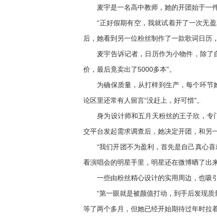
麦宇是一名高中教师，她的开团始于一件自
“正好假期有空，我就试着开了一次无盈利
后，她看到另一位粉丝制作了一款歌词日历，
麦宇告诉记者，日历作为小物件，除了自用
价，最后竟卖出了5000多本”。
为确保质量，从打样到生产，每个环节她都
论区里还常有人留言“没赶上，好可惜”。
身为设计师和五月天粉丝的王子欣，专门为
交平台发起需求调查后，她决定开团，和另一
“我们开团不为盈利，首先是自己真心喜欢，
看演唱会的明星手里，明星还在微博晒了出来
一些由粉丝精心设计的实用周边，也吸引了
“第一眼就是被颜值打动，到手后发现质量
等了两个多月，但她已经开始期待过年时拉