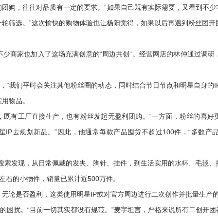
购，往往对品质有一定的要求。“如果自己既有实际需要，又看到不少
一轮筛选。”这次愉快的购物体验也让杨阳觉得，如果以后再遇到粉丝团开
商家也加入了这场充满创意的“周边共创”。经营网店的林仲通过调研
“我们平时会关注其他粉丝圈的动态，同时结合节日节点和明星自身的I
实用物品。
有工厂直接生产，也有粉丝发起无盈利团购。“一方面，粉丝的喜好
IP去规划新品。”因此，他通常每款产品囤货不超过100件，“多数
搜索发现，从日常佩戴的发夹、胸针、挂件，到生活实用的水杯、毛毯、
左右的小物件，销量已累计近500万件。
论是否盈利，这类使用明星IP或对官方周边进行二次创作并批量生产
的困扰。“目前一切其实都没有规范。”麦宇坦言，严格来说所有二创开团