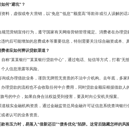
如何“避坑”？
，虚假或夸大营销，以“免息”“低息”“额度高”等欺诈或引人误解的
范营销宣传行为，遵守国家有关网络营销管理规定。消费者在办理贷
款违约后可能增加的息费成本等重要信息，特别需要关注综合融资成本、
费者应如何辨识贷款渠道？
某某银行”“某某银行贷款中心”，通过电话、短信等方式，打着“无抵押”
、个人信息泄露等风险。
或办理借款业务，谨防无牌照无资质的不法中介机构。去年底，多家
，办理贷款的流程也不会收取任何中介费用，同时贷款金额应根据借款人的
额”等旗号的中介，如果自身合法权益受到侵害，要及时向公安机关报案。
核实金融机构资质，通过金融监管总局金融许可证信息系统查询银行
证或者认可的业务资质。
有压力时，易落入“借新还旧”“债务优化”陷阱。这背后隐藏怎样的风