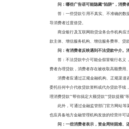
问：哪些广告语可能隐藏“陷阱”，消费者
答：一些贷款引用不真实、不准确的数据资料
导消费者过度借贷。
商业银行及互联网助贷业务合作机构应当规
款主体、增信服务机构、增信服务费率、贷
问：有消费者反映遇到不法贷款中介。消
答：不法贷款中介可能会假冒银行名义，自称“
费者办理贷款，消费者存在被收取高额费用
消费者应通过正规金融机构、正规渠道咨询
委托任何中介代收贷款资料或代办贷款手续
理消费贷款”“帮你搞定大额贷款”“贷款提
此外，可通过金融监管部门官方网站等渠道
也应具备地方金融管理机构发放的经营许可
问：一些消费者表示，资金周转困难、还款