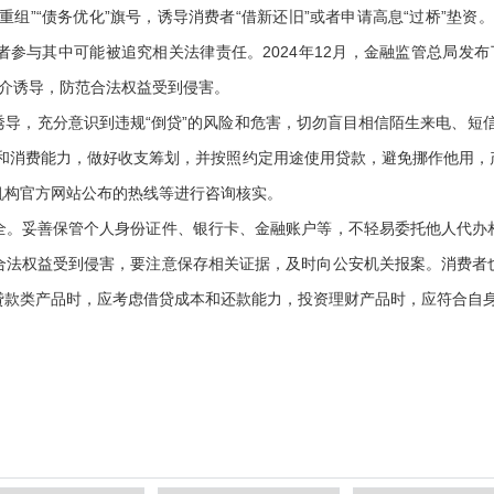
”“债务优化”旗号，诱导消费者“借新还旧”或者申请高息“过桥”垫资。这
参与其中可能被追究相关法律责任。2024年12月，金融监管总局发布
中介诱导，防范合法权益受到侵害。
，充分意识到违规“倒贷”的风险和危害，切勿盲目相信陌生来电、短信
平和消费能力，做好收支筹划，并按照约定用途使用贷款，避免挪作他用，
机构官方网站公布的热线等进行咨询核实。
妥善保管个人身份证件、银行卡、金融账户等，不轻易委托他人代办
合法权益受到侵害，要注意保存相关证据，及时向公安机关报案。消费者
贷款类产品时，应考虑借贷成本和还款能力，投资理财产品时，应符合自身