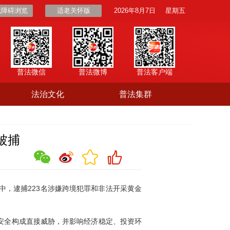
无障碍浏览
适老关怀版
2026年8月7日
星期五
普法微信
普法微博
普法客户端
法治文化
普法集群
被捕
中，逮捕223名涉嫌跨境犯罪和非法开采黄金
安全构成直接威胁，并影响经济稳定、投资环