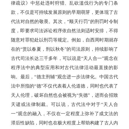
律疏议》中惩处违时狩猎、乱砍滥伐行为的专门条
款，不仅是可持续发展原则的早期萌芽，更体现了古
代法对自然的敬畏。其次，“顺天行罚”的刑罚时令制
度，即要求司法诉讼程序依自然法则适时安排，不得
随意对罪犯处以刑罚等规定。例如，自西周时期就存
在的“赏以春夏，刑以秋冬”的司法原则，持续影响了
古代司法长达三千多年，可以说是“天人合一”观念在
程序法中的典型应用和对古代法律活动最直接的影
响。最后，“德主刑辅”观念进一步法律化。中国古代
法中所指的“德”不仅代表着人伦道德，同时也代表了
天人伦理，破坏自然也会被视为“失德”，进而会招致
天谴或法律制裁。可以说，古代法中对于“天人合
一”观念的融入，不仅在一定程度上弥补了成文法的
滞后性缺陷，同时也在极大程度上帮助构建了古人内