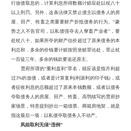
行放债取息的，计算利息所得数额计赃应处以杖八十
以上刑罚。另外，这条法律又禁止债主以债务人的房
屋、田产、牲畜之类重要财产折抵债务的行为。“豪
势之人不告官司，以私债强夺去人孳畜产业者”，要
处杖八十。如果所夺的财产估价超过了原来债务的本
利总和，多余的价钱要计赃按照坐赃罪论处，罪止杖
一百徒三年。多余的钱款要追还原主。
贾府所谓的“重利盘剥”罪名，就应该是指月利超
过3%的放债，或者是计算复利(利滚利的印子钱)，或
者征收利息的总额超过了原来本钱数额，或者以债务
夺取债务人的房屋、田产、牲畜。高鹗续写的贾府抄
家场景，特意提到抄出一箱借票、两箱房地契，就是
指这最后一项：以私债夺取债务人不动产。
凤姐取利无须“违例”