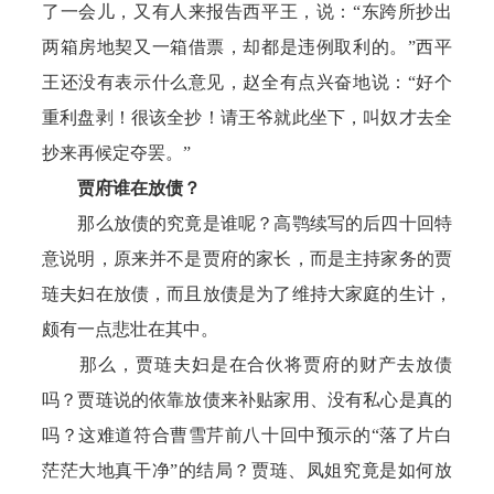
了一会儿，又有人来报告西平王，说：“东跨所抄出
两箱房地契又一箱借票，却都是违例取利的。”西平
王还没有表示什么意见，赵全有点兴奋地说：“好个
重利盘剥！很该全抄！请王爷就此坐下，叫奴才去全
抄来再候定夺罢。”
贾府谁在放债？
那么放债的究竟是谁呢？高鹗续写的后四十回特
意说明，原来并不是贾府的家长，而是主持家务的贾
琏夫妇在放债，而且放债是为了维持大家庭的生计，
颇有一点悲壮在其中。
那么，贾琏夫妇是在合伙将贾府的财产去放债
吗？贾琏说的依靠放债来补贴家用、没有私心是真的
吗？这难道符合曹雪芹前八十回中预示的“落了片白
茫茫大地真干净”的结局？贾琏、凤姐究竟是如何放