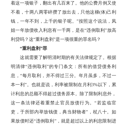
着这一项银子，翻出有几百来了。他的公费月例又使
不着，十两八两零碎攒了放出去，只他这梯(体)己利
钱，一年不到，上千的银子呢。”按照这个说法，凤
姐一年放债收入利息有一千两，是在“违例取利”放高
利贷吗？这“重利盘剥”是一项很重的罪名吗？
“重利盘剥”罪
这就需要了解明清时期的有关法律规定了。根据
明清律“违例取利”的专门条文：所有的借贷债务利
息，“每月取利，并不得过三分。年月虽多，不过一
本一利”。也就是说，利率被限制在月利3%以下，累
计利息的总额不得超过债务原本。除了限制利息外，
这一条法律还着重禁止官员放债行为。“若监临官
吏，于所部内举放钱债，典当财物者”，杖八十。如
果放债时还“违例取利”，就是超过以上的利息限制进