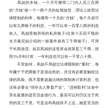
凤姐的本钱，一个月可挪用二门内人员三百两
的“月钱”做一个一两个月的短期放贷，理论上按照法
律限制的利率，每挪用一个月的“月钱”，每个月就可
以有九两银子的利息。一年可以有一百零八两的利息
收入。凤姐受贿所得的私房银子(仅第十五回干预的
水月庵尼姑介绍的一桩案件就有三千两银子)，可用
于长期放贷。姑且凤姐的这笔资金就算是三千两，按
照3%月利计算，一年利息也可以有一千零八十两。
不管如何，凤姐不用超过法律限制的“重利”，每
年赚个千把两银子是很自然的，并没有必要冒触犯法
律的风险。既不需要超越法律的限制来计算利息，也
没有必要去“强夺去人孳畜产业”。“违例取利”法条中
罪名最重的是官员放债行为，最高可以判罚仅次于死
刑的流三千里。可是这和凤姐挨不上边，她是官员的