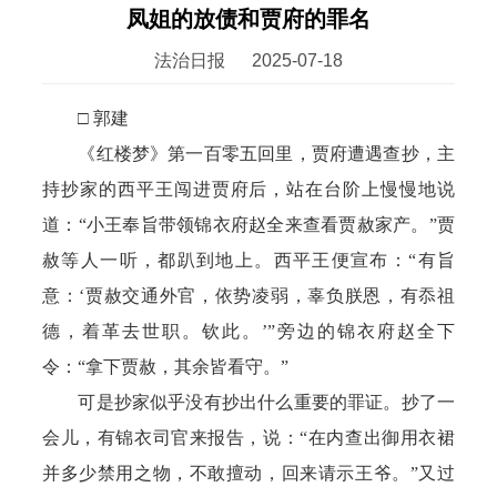
凤姐的放债和贾府的罪名
法治日报
2025-07-18
□ 郭建
《红楼梦》第一百零五回里，贾府遭遇查抄，主
持抄家的西平王闯进贾府后，站在台阶上慢慢地说
道：“小王奉旨带领锦衣府赵全来查看贾赦家产。”贾
赦等人一听，都趴到地上。西平王便宣布：“有旨
意：‘贾赦交通外官，依势凌弱，辜负朕恩，有忝祖
德，着革去世职。钦此。’”旁边的锦衣府赵全下
令：“拿下贾赦，其余皆看守。”
可是抄家似乎没有抄出什么重要的罪证。抄了一
会儿，有锦衣司官来报告，说：“在内查出御用衣裙
并多少禁用之物，不敢擅动，回来请示王爷。”又过