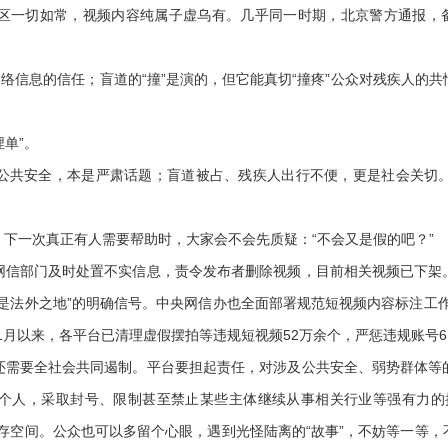
区一切如常，视频内容纯属子虚乌有。几乎同一时期，北京警方通报，备
信息的信任；盲道的“撞”是演的，但它能真切“撞疼”公众对残疾人的
单”。
共安全，本是严肃话题；盲道被占、残疾人出行不便，更是社会关切。
一次真正有人需要帮助时，大家会不会先质疑：“不会又是假的吧？”
部门及时处置不实信息，责令发布者删除视频，目前相关视频已下架
是法外之地”的明确信号。中央网信办也全面部署规范短视频内容标注工
1月以来，各平台已清理虚假摆拍等违规短视频52万余个，严惩违规账号6
要全社会共同遏制。平台要担起责任，对涉及公共安全、弱势群体等
个人，采取封号、限制甚至禁止某些主体继续从事相关行业等强有力的
存空间。公众也可以多留个心眼，遇到光怪陆离的“故事”，不妨等一等