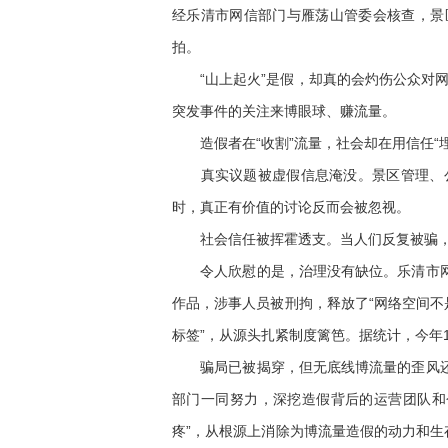
经乐清市网信部门与雁荡山管委会核查，景
拍。
“山上起火”是假，却真的会灼伤公众对网络
突发事件的关注来博眼球、赚流量。
造假者在“收割”流量，社会却在用信任“埋
真实议题被虚假信息淹没。景区管理、公
时，真正有价值的讨论反而会被忽视。
社会信任被挥霍透支。当人们反复被骗，下
令人欣慰的是，治理没有缺位。乐清市网信
作品，涉事人员被刑拘，释放了“网络空间不
标签”，从源头扎紧制度篱笆。据统计，今年
骗局已被揭穿，但无底线博流量的歪风还需
部门一同努力，深挖造假背后的运营团队和
疼”，从根源上消除为博流量造假的动力和生