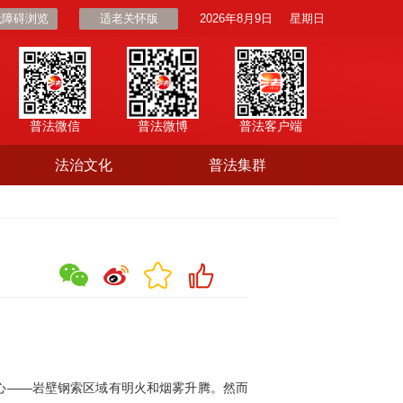
无障碍浏览
适老关怀版
2026年8月9日
星期日
普法微信
普法微博
普法客户端
法治文化
普法集群
）
心——岩壁钢索区域有明火和烟雾升腾。然而