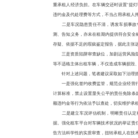
重承租人经济负担。在车辆交还时设置“提
违约金及代处理费等方式，不当占用承租人
二是车况隐患责任不清，诱发车损事故争
测、告知义务，亦未在租期内提供符合安全
存疑、依据不足的瑕疵鉴定报告，据此主张
三是资质陷阱审查缺位，加剧运营风险隐患
等不适格主体出租车辆，不仅造成车辆损毁
针对上述问题，笔者建议采取如下治理
一是强化签约收费监管，规范企业经营行为
计算标准，禁止设置显失公平的责任免除条
额违约金等行为依法予以查处，切实维护承
二是建立车况评估机制，明晰责任认定标
据。强化租车平台对车辆技术状况的举证责
告方法科学性的实质审查，扭转承租人在技