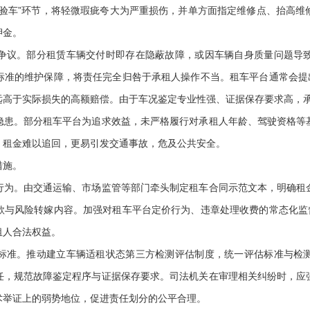
灯验车”环节，将轻微瑕疵夸大为严重损伤，并单方面指定维修点、抬高维
押金。
议。部分租赁车辆交付时即存在隐蔽故障，或因车辆自身质量问题导致
标准的维护保障，将责任完全归咎于承租人操作不当。租车平台通常会提出
远高于实际损失的高额赔偿。由于车况鉴定专业性强、证据保存要求高，
。部分租车平台为追求效益，未严格履行对承租人年龄、驾驶资格等
、租金难以追回，更易引发交通事故，危及公共安全。
措施。
。由交通运输、市场监管等部门牵头制定租车合同示范文本，明确租
款与风险转嫁内容。加强对租车平台定价行为、违章处理收费的常态化监督
租人合法权益。
准。推动建立车辆适租状态第三方检测评估制度，统一评估标准与检测
任，规范故障鉴定程序与证据保存要求。司法机关在审理相关纠纷时，应
术举证上的弱势地位，促进责任划分的公平合理。