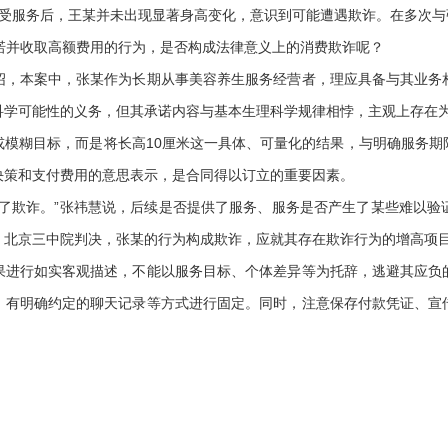
接受服务后，王某并未出现显著身高变化，意识到可能遭遇欺诈。在多次与
并收取高额费用的行为，是否构成法律意义上的消费欺诈呢？
本案中，张某作为长期从事美容养生服务经营者，理应具备与其业务
科学可能性的义务，但其承诺内容与基本生理科学规律相悖，主观上存在
糊目标，而是将长高10厘米这一具体、可量化的结果，与明确服务期
决策和支付费用的意思表示，是合同得以订立的重要因素。
欺诈。”张祎慧说，后续是否提供了服务、服务是否产生了某些难以验
，北京三中院判决，张某的行为构成欺诈，应就其存在欺诈行为的增高项
行如实客观描述，不能以服务目标、个体差异等为托辞，逃避其应负
、有明确约定的聊天记录等方式进行固定。同时，注意保存付款凭证、宣
）