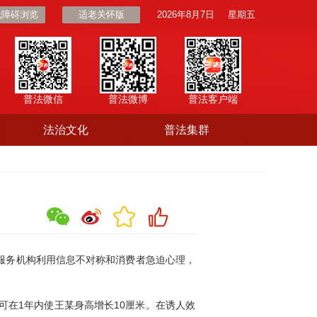
无障碍浏览
适老关怀版
2026年8月7日
星期五
普法微信
普法微博
普法客户端
法治文化
普法集群
服务机构利用信息不对称和消费者急迫心理，
在1年内使王某身高增长10厘米。在诱人效