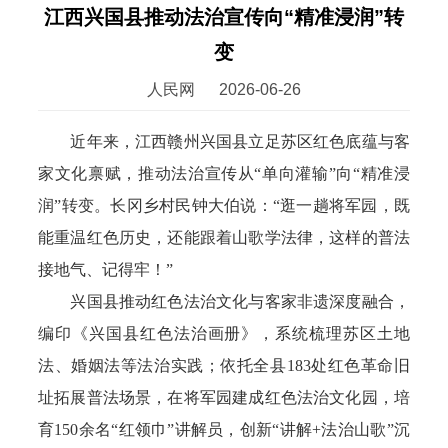
江西兴国县推动法治宣传向“精准浸润”转
变
人民网
2026-06-26
近年来，江西赣州兴国县立足苏区红色底蕴与客
家文化禀赋，推动法治宣传从“单向灌输”向“精准浸
润”转变。长冈乡村民钟大伯说：“逛一趟将军园，既
能重温红色历史，还能跟着山歌学法律，这样的普法
接地气、记得牢！”
兴国县推动红色法治文化与客家非遗深度融合，
编印《兴国县红色法治画册》，系统梳理苏区土地
法、婚姻法等法治实践；依托全县183处红色革命旧
址拓展普法场景，在将军园建成红色法治文化园，培
育150余名“红领巾”讲解员，创新“讲解+法治山歌”沉