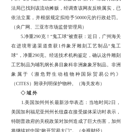
法局已找到该流动摊贩，经调查该网友反映属实，已
依法立案，并根据规定拟给予50000元的行政处罚。
（央广网、三亚市市场监督管理局）
5.净重290克！“鬼工球”被查获：近日，广州海关
在进境寄递渠道查获1件象牙雕刻工艺制品“鬼工
球”，净重290克。经送技术机构鉴定，确认这件雕刻
工艺制品为哺乳纲长鼻目象科非洲象象牙制品。非洲
象属于《濒危野生动植物种国际贸易公约》
（CITES）附录列明保护物种。（海关发布）
◇ 域 外
1.美国加州州长最新涉华表态：当地时间2日，
美国加利福尼亚州州长纽森在接受媒体采访时表示，
特朗普政府的关税政策对加州造成了巨大伤害，加州
将继续对中国“敞开贸易大门”。（央视财经）