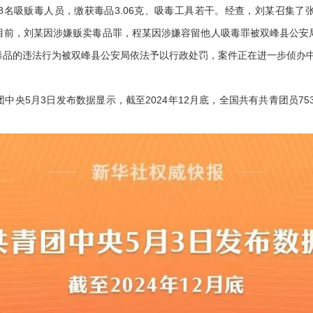
8名吸贩毒人员，缴获毒品3.06克、吸毒工具若干。经查，刘某召集了
目前，刘某因涉嫌贩卖毒品罪，程某因涉嫌容留他人吸毒罪被双峰县公安
毒品的违法行为被双峰县公安局依法予以行政处罚，案件正在进一步侦办
中央5月3日发布数据显示，截至2024年12月底，全国共有共青团员7531.