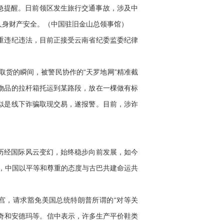
急提醒。日前领区发生旅行交通事故，涉及中
人身财产安全。（中国驻旧金山总领事馆）
重违纪违法，目前正接受云南省纪委监委纪律
取货的瞬间，被警民协作的“天罗地网”精准截
物品的拉杆箱托运到某路段，放在一棵做有标
似是线下诈骗取现交易，遂报警。目前，涉诈
历经国际风云变幻，始终稳步向前发展，如今
，中国以平等和尊重的态度与古巴共建命运共
宫，请求豁免美国总统特朗普所谓的“对等关
凯奇和安德玛等。信中表示，许多生产平价鞋类