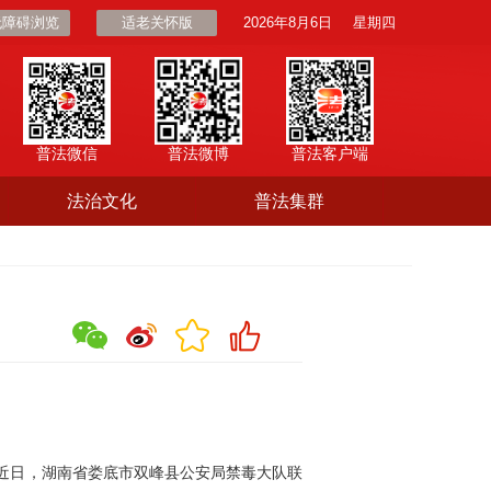
无障碍浏览
适老关怀版
2026年8月6日
星期四
普法微信
普法微博
普法客户端
法治文化
普法集群
。近日，湖南省娄底市双峰县公安局禁毒大队联