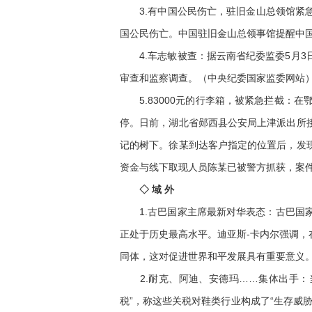
3.有中国公民伤亡，驻旧金山总领馆紧急
国公民伤亡。中国驻旧金山总领事馆提醒中
4.车志敏被查：据云南省纪委监委5月3
审查和监察调查。（中央纪委国家监委网站
5.83000元的行李箱，被紧急拦截：在
停。日前，湖北省郧西县公安局上津派出所
记的树下。徐某到达客户指定的位置后，发
资金与线下取现人员陈某已被警方抓获，案
◇ 域 外
1.古巴国家主席最新对华表态：古巴国家
正处于历史最高水平。迪亚斯-卡内尔强调
同体，这对促进世界和平发展具有重要意义
2.耐克、阿迪、安德玛……集体出手：当
税”，称这些关税对鞋类行业构成了“生存威