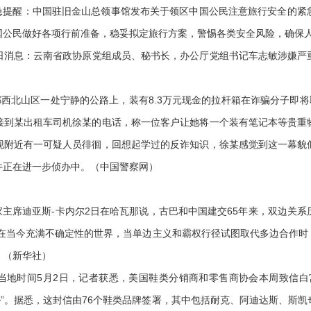
提醒：中国驻旧金山总领事馆发布关于领区中国公民注意旅行安全的紧
国公民做好各项行前准备，稳妥拟定旅行方案，警惕各类安全风险，确保
日消息：云南省政协原党组成员、秘书长，办公厅党组书记车志敏涉嫌严
）
鄂西北山区一处宁静的公路上，装有8.3万元现金的拉杆箱在诈骗分子即将
接到某出租车司机徐某的电话，称一位客户让她将一个装有笔记本等贵重
现附近有一可疑人员徘徊，回想起学过的反诈知识，徐某感觉到这一幕貌
件正在进一步侦办中。（中国警察网）
主席迪亚斯-卡内尔2日在哈瓦那说，古巴和中国建交65年来，双边关系
，在当今充满不确定性的世界，当单边主义和霸权行径试图取代多边合作时
。（新华社）
地时间5月2日，记者获悉，美国鞋类分销商和零售商协会本周致信白
胁”。据悉，这封信由76个鞋类品牌签署，其中包括耐克、阿迪达斯、斯