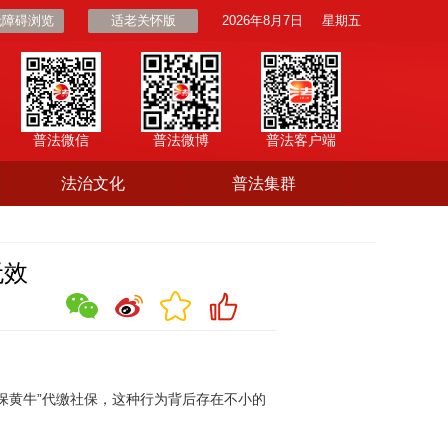
无障碍浏览
适老关怀版
2026年8月7日
星期五
普法微信
普法微博
普法客户端
法治文化
普法集群
无效
黄牛”代缴社保，这种行为背后存在不小的