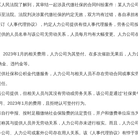
民法院了解到，其审结一起涉及代缴社保的合同纠纷案件：某人力公司
诉至法院。法院判决涉案代缴社保的约定无效，双方均有过错，各自承担
签订《人事代理协议》，约定人力公司提供有偿人事代理服务，劳务公司
提供的人员名单与该公司无劳动关系，人员每月均有大幅变更。人力公司
、2023年1月的相关费用，人力公司为其垫付。在多次催款无果后，人
纳金、违约金等。
社保和公积金代缴服务，人力公司与相关人员不存在劳动合同或事实劳
责任。
司提供，但相关人员与其没有劳动或劳务关系，该公司是通过“社保黄牛
月、2023年1月的费用，且拒绝认可垫付行为。
行申报、按时足额缴纳社会保险费的法定责任，开户和缴费单位应当为
述称其与提供人员并无劳动关系，人力公司亦未进行核实。而且，人力公
务公司、人力公司或案外公司存在用人关系。该《人事代理协议》有悖于