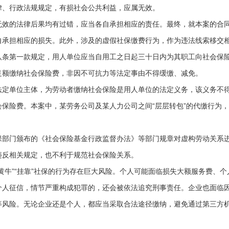
律、行政法规规定，有损社会公共利益，应属无效。
的法律后果均有过错，应当各自承担相应的责任。最终，就本案的合同
自承担相应的损失。此外，涉及的虚假社保缴费行为，作为违法线索移交
第一款规定，用人单位应当自用工之日起三十日内为其职工向社会保险
足额缴纳社会保险费，非因不可抗力等法定事由不得缓缴、减免。
单位主体，为劳动者缴纳社会保险是用人单位的法定义务，该义务不得
保险费。本案中，某劳务公司及某人力公司之间“层层转包”的代缴行为
门颁布的《社会保险基金行政监督办法》等部门规章对虚构劳动关系进
违反相关规定，也不利于规范社会保险关系。
牛”“挂靠”社保的行为存在巨大风险。个人可能面临损失大额服务费、个
个人征信，情节严重构成犯罪的，还会被依法追究刑事责任。企业也面临
等风险。无论企业还是个人，都应当采取合法途径缴纳，避免通过第三方