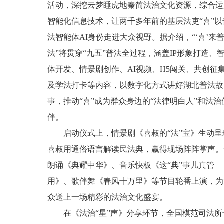
活动，深挖云梦睡虎地秦简法治文化资源，综合运
智能化信息技术，让两千多年前的基层法吏“喜”以
法智能体AI身份走进大众视野。据介绍，“‘喜’来
法”将贯穿“九五”普法全过程，涵盖IP形象打造、
体开发、情景剧创作、AI视频、H5闯关、共创征
及学法打卡等内容，以数字化方式讲好湖北普法故
事，推动“喜”成为群众身边的“法律明白人”和法治
伴。
启动仪式上，情景剧《喜叔的“法”宝》生动呈
喜叔用通俗语言解读民法典，赢得现场阵阵掌声。
朗诵《典耀中华》、音乐快板《这“典”事儿真管
用》、歌伴舞《春风十万里》等节目轮番上演，为
众送上一场精彩的法治文化盛宴。
在《法治“星”声》分享环节，全国模范司法所