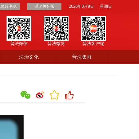
无障碍浏览
适老关怀版
2026年8月9日
星期日
普法微信
普法微博
普法客户端
法治文化
普法集群