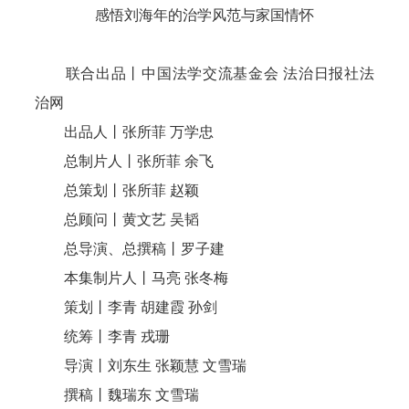
感悟刘海年的治学风范与家国情怀
联合出品丨中国法学交流基金会 法治日报社法
治网
出品人丨张所菲 万学忠
总制片人丨张所菲 余飞
总策划丨张所菲 赵颖
总顾问丨黄文艺 吴韬
总导演、总撰稿丨罗子建
本集制片人丨马亮 张冬梅
策划丨李青 胡建霞 孙剑
统筹丨李青 戎珊
导演丨刘东生 张颖慧 文雪瑞
撰稿丨魏瑞东 文雪瑞