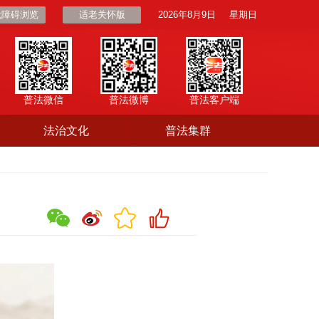
无障碍浏览
适老关怀版
2026年8月9日
星期日
普法微信
普法微博
普法客户端
法治文化
普法集群