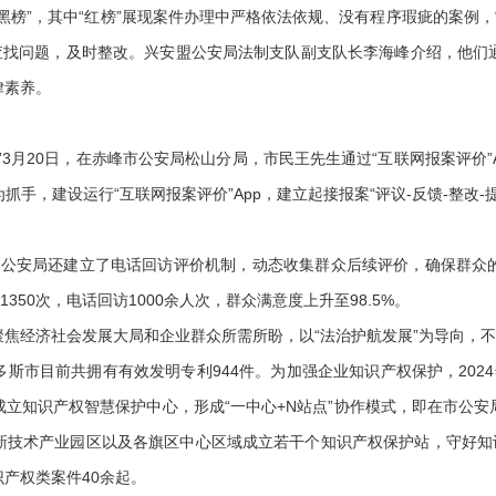
”，其中“红榜”展现案件办理中严格依法依规、没有程序瑕疵的案例，
警查找问题，及时整改。兴安盟公安局法制支队副支队长李海峰介绍，他们
律素养。
月20日，在赤峰市公安局松山分局，市民王先生通过“互联网报案评价”
手，建设运行“互联网报案评价”App，建立起接报案“评议-反馈-整改
市公安局还建立了电话回访评价机制，动态收集群众后续评价，确保群众
350次，电话回访1000余人次，群众满意度上升至98.5%。
经济社会发展大局和企业群众所需所盼，以“法治护航发展”为导向，不
市目前共拥有有效发明专利944件。为加强企业知识产权保护，2024
立知识产权智慧保护中心，形成“一中心+N站点”协作模式，即在市公
新技术产业园区以及各旗区中心区域成立若干个知识产权保护站，守好知识
产权类案件40余起。