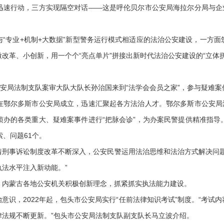
迅速行动，三方实现隔空对话——这是呼伦贝尔市公安局海拉尔分局与企业
专业+机制+大数据”新型警务运行模式相适应的法治公安建设，一方面
改革、小创新，用一个个“亮点单片”拼接出新时代法治公安建设的“立体拼
安局法制支队案审大队大队长孙治国来到“法学会会员之家”，参与疑难案
在鄂尔多斯市公安局成立，迅速汇聚起各方法治人才。鄂尔多斯市公安局
侦办的各类重大、疑难案事件进行“把脉会诊”，为办案民警提供精准指导
、问题61个。
事诉讼制度改革不断深入，公安民警运用法治思维和法治方式解决问题
法水平注入新动能。”
内蒙古各地公安机关积极创新理念，抓紧抓实执法能力建设。
，2022年起，包头市公安局实行“任前法律知识考试”制度。“考试
律法规不断更新。”包头市公安局法制支队副支队长马立波介绍。