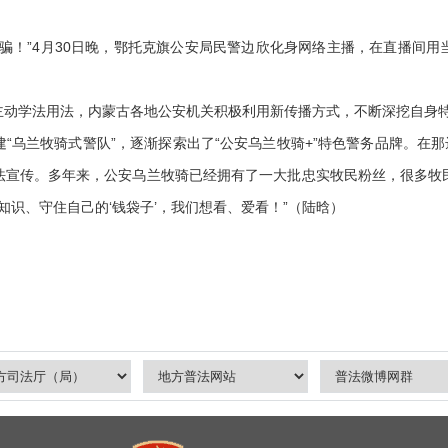
！”4月30日晚，鄂托克旗公安局民警边欣化身网络主播，在直播间用
学法用法，内蒙古各地公安机关积极利用新传播方式，不断深挖自身特
兰牧骑式警队”，逐渐探索出了“公安乌兰牧骑+”特色警务品牌。在那
法宣传。多年来，公安乌兰牧骑已经拥有了一大批忠实牧民粉丝，很多牧
知识、守住自己的‘钱袋子’，我们想看、爱看！”（陆晗）