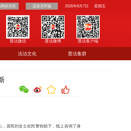
无障碍浏览
适老关怀版
2026年8月7日
星期五
普法微信
普法微博
普法客户端
法治文化
普法集群
新
心，居民刘女士在民警协助下，线上咨询了身