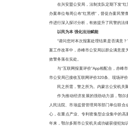
在兴安盟公安局，法制支队定期下发“红黑榜
办案单位每周公布“红黑榜”，督促办案民
件进行深入探讨分析，有效提升了民警的法
以民为本 强化法治赋能
“请问您对本次报案处理结果是否满意？”3
案工作改革中，赤峰市公安局以群众满意度为抓
效警务落在实处。
与“互联网报案评价”App相配合，赤峰
市公安局已接收互联网评价320条、现场评价1
民之所需，警之所为。内蒙古公安机关聚焦
作为推动经济发展的强劲动力源，鄂尔多斯
人民法院、市场监督管理局等部门单位联合成
心，在重点产业、专利密集型企业集中的高
年来，鄂尔多斯市公安机关成功破获侵犯知识