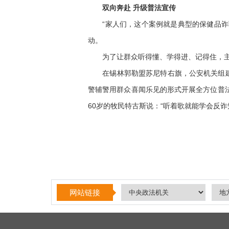
双向奔赴 升级普法宣传
“家人们，这个案例就是典型的保健品诈骗
动。
为了让群众听得懂、学得进、记得住，主动
在锡林郭勒盟苏尼特右旗，公安机关组建“乌
警辅警用群众喜闻乐见的形式开展全方位普
60岁的牧民特古斯说：“听着歌就能学会反诈
网站链接