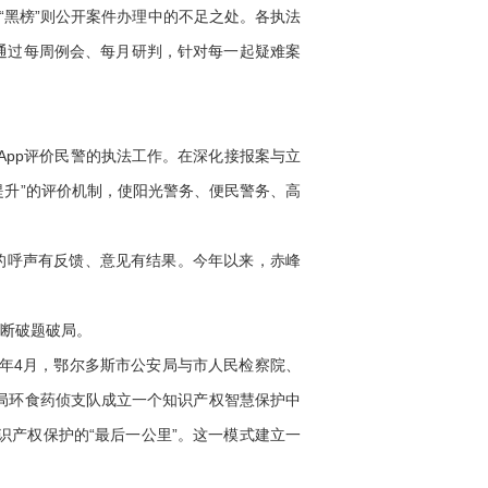
“黑榜”则公开案件办理中的不足之处。各执法
通过每周例会、每月研判，针对每一起疑难案
App评价民警的执法工作。在深化接报案与立
-提升”的评价机制，使阳光警务、便民警务、高
的呼声有反馈、意见有结果。今年以来，赤峰
断破题破局。
年4月，鄂尔多斯市公安局与市人民检察院、
安局环食药侦支队成立一个知识产权智慧保护中
产权保护的“最后一公里”。这一模式建立一