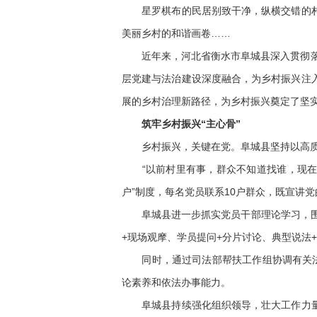
星罗棋布的民居别致干净，纵横交错的村道
美丽乡村的和谐画卷……
近年来，河北省衡水市阜城县深入贯彻落实
层党建与法治建设深度融合，为乡村振兴注
展的乡村治理新路径，为乡村振兴奠定了坚
筑牢乡村振兴“主心骨”
乡村振兴，关键在党。阜城县坚持以高质
“以前村里有事，群众不知道找谁，现在党
户”制度，每名党员联系10户群众，既宣讲
阜城县进一步抓实党员干部理论学习，围绕党
+现场观摩、学员提问+分片讨论、典型说法+
同时，通过司法部帮扶工作组协调有关法治
论素养和依法办事能力。
阜城县持续强化组织领导，壮大工作力量，