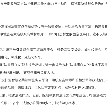
党员干部参与基层法治建设工作的能力与主动性，指导其做好群众身边的法律
挥司法部定点帮扶优势，整合法律资源，推动法治力量下沉，构建共建
阜城县崔家庙镇东高城村每月9日和19日是村里的固定说事日。这不仅能
组织动员引导群众成立红白理事会、村务监督委员会、妇女代表会、治
制度化、标准化、规范化水平。
展“法律明白人”能力提升培训，进一步提升乡村“法律明白人”业务水平和
了依法解决问题。”古城镇相关负责人说。
打造智慧公共法律服务云平台，组织全县律师和公检法司等政法部门
造调解品牌，聘请律师、退休法官定期驻点，指导各村设立调解室。
，推进法治广场、长廊、院坝等农村法治文化阵地建设，打造法治文化
长廊330多个、法治小公园280多个、法治学校35家。