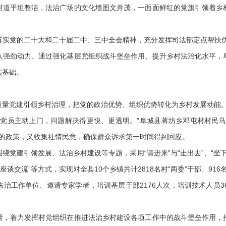
平坦整洁，法治广场的文化墙图文并茂，一面面鲜红的党旗引领着乡
党的二十大和二十届二中、三中全会精神，充分发挥司法部定点帮扶优势
入强劲动力。通过强化基层党组织战斗堡垒作用、提升乡村法治化水平，
实基础。
量党建引领乡村治理，把党的政治优势、组织优势转化为乡村发展动能
员主动上门，问题解决得更快、更透明。”阜城县蒋坊乡邓屯村村民马
党的政策，又收集社情民意，确保群众诉求第一时间得到回应。
建引领发展、法治乡村建设等专题，采用“请进来”与“走出去”、“坐下学
座谈交流”等方式，实现对全县10个乡镇共计2818名村“两委”干部、91
工作单位、邀请专家学者，培训基层干部2176人次，培训技术人员36
着力发挥村党组织在推进法治乡村建设各项工作中的战斗堡垒作用，