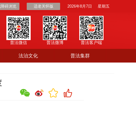
无障碍浏览
适老关怀版
2026年8月7日
星期五
普法微信
普法微博
普法客户端
法治文化
普法集群
度