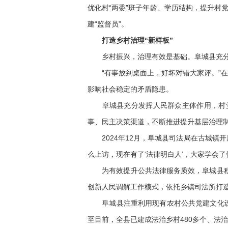
优化村“两委”班子年龄、学历结构，提升村
建“监督员”。
打造乡村治理“新样板”
乡村振兴，治理有效是基础。阜城县充分发
“有事放到桌面上，好坏对错大家评。”在
影响社会稳定的矛盾隐患。
阜城县充分发挥人民群众主体作用，村党
事、民主决策渠道，不断推进提升基层治理
2024年12月，阜城县司法局在古城镇开
么上访，现在有了‘法律明白人’，大家学会
为有效提升公共法律服务质效，阜城县积极
创新人民调解工作模式，依托乡镇司法所打
阜城县注重利用现有农村公共党建文化设施
至目前，全县已建成法治乡村480多个、法治