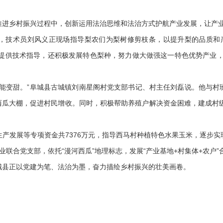
乡村振兴过程中，创新运用法治思维和法治方式护航产业发展，让产业
术员刘风义正现场指导梨农们为梨树修剪枝条，以提升梨的品质和产
仅提供技术指导，还积极发展特色梨种，努力做大做强这一特色优势产业，
变甜。”阜城县古城镇刘南星阁村党支部书记、村主任刘磊说。他与村
亩西瓜大棚，促进村民增收。同时，积极帮助养殖户解决资金困难，建成村
。
发展等专项资金共7376万元，指导西马村种植特色水果玉米，逐步实
业联合党支部，依托“漫河西瓜”地理标志，发展“产业基地+村集体+农户
县正以党建为笔、法治为墨，奋力描绘乡村振兴的壮美画卷。