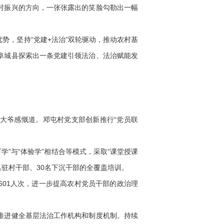
村振兴的方向，一张张露出的笑脸勾勒出一幅
，坚持“党建+法治”双轮驱动，推动农村基
阜城县探索出一条党建引领法治、法治赋能发
。
大爷感慨道。邓屯村党支部创新推行“党员联
”与“体验学”相结合等模式，采取“课堂授课
6名驻村干部、30名下沉干部的全覆盖培训。
01人次，进一步提高农村党员干部的政治理
推进健全基层法治工作机构和制度机制。持续