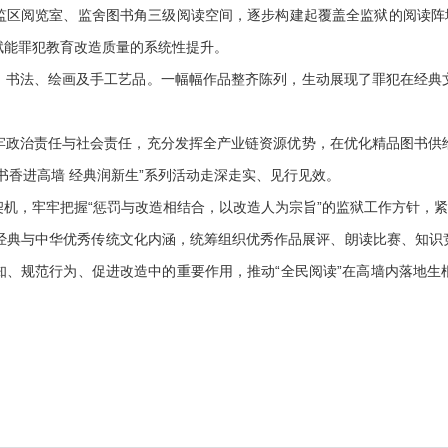
监区阅览室、监舍图书角三级阅读空间，逐步构建起覆盖全监狱的阅读阵地
赋能罪犯教育改造质量的系统性提升。
法、绘画及手工艺品。一幅幅作品整齐陈列，生动展现了罪犯在经典
治责任与社会责任，充分发挥全产业链资源优势，在优化精品图书供
书香进高墙 经典润新生”系列活动走深走实、见行见效。
，牢牢把握“惩罚与改造相结合，以改造人为宗旨”的监狱工作方针，紧紧
化经典与中华优秀传统文化内涵，统筹组织优秀作品展评、朗读比赛、知识
知、规范行为、促进改造中的重要作用，推动“全民阅读”在高墙内落地生