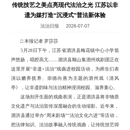
传统技艺之美点亮现代法治之光 江苏以非
遗为媒打造“沉浸式”普法新体验
法治日报
2026-07-07
□ 本报记者 罗莎莎
5月28日下午，江苏省泗洪县梅花镇中心小学笛
声悠扬，唱腔高亢……泗洪县顺山集泗州戏剧团正在
这里开展“非遗+法治”戏曲进校园活动，为师生们表
演以赡养抚养、崇德向善为主题的泗州戏《清风
亭》，让非遗韵味与法治精神浸润校园、滋养童心。
这场别开生面的戏曲表演，正是泗洪县将非物质
文化遗产与法治宣传深度融合的生动缩影。近年来，
泗洪县通过举办“周末剧场”“法治文化六进”等活动，
把法律知识、法治故事融入传统戏曲，让传统技艺得