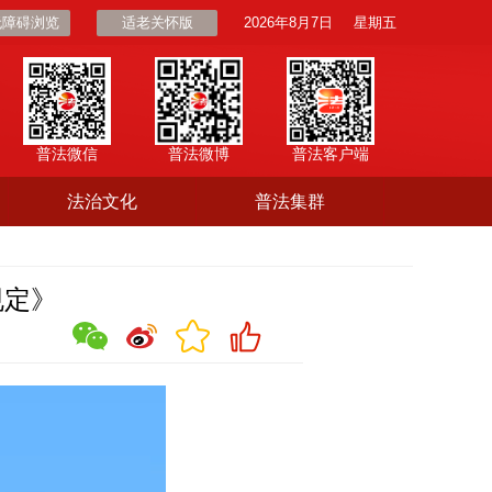
无障碍浏览
适老关怀版
2026年8月7日
星期五
普法微信
普法微博
普法客户端
法治文化
普法集群
规定》