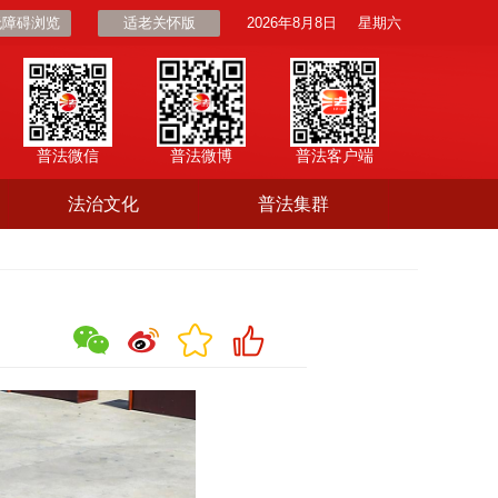
无障碍浏览
适老关怀版
2026年8月8日
星期六
普法微信
普法微博
普法客户端
法治文化
普法集群