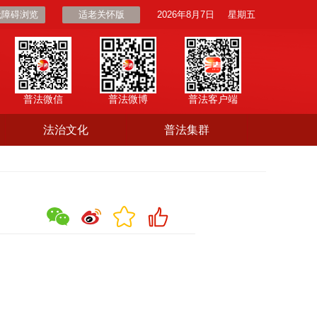
无障碍浏览
适老关怀版
2026年8月7日
星期五
普法微信
普法微博
普法客户端
法治文化
普法集群