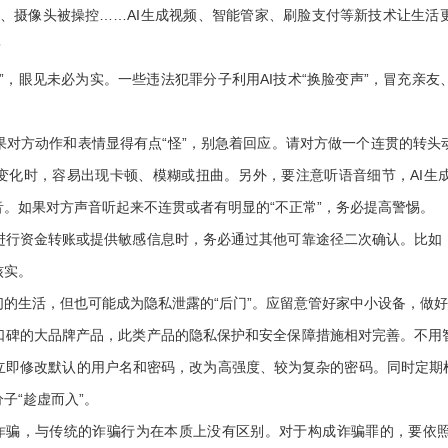
”、摄像头被操控……AI生成视频、智能管家、刷脸支付等新技术让生
？
，眼见未必为实。一些违法犯罪分子利用AI技术“换脸变声”，冒充亲友
方动作和表情显得有点“怪”，别急着回应。请对方做一个连贯的转头
影变化时，容易出现卡顿、模糊或扭曲。另外，要注意听语音细节，AI生
。如果对方声音听起来不连贯或者有明显的“不正常”，务必提高警惕。
资金转账或提供敏感信息时，务必通过其他可靠途径二次确认。比如
核实。
生活，但也可能成为隐私泄露的“后门”。应留意管好家中小设备，做好
的大品牌产品，此类产品的隐私保护和安全保障措施相对完善。不用
立即修改默认的用户名和密码，改为高强度、较为复杂的密码。同时定期检
子“趁虚而入”。
诈骗，与传统的诈骗行为在本质上没有区别。对于构成诈骗罪的，要依